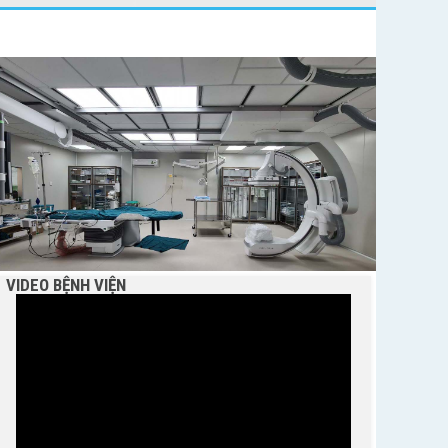
BỆNH VIỆN NGUYỄN ĐÌNH CHIỂU TIẾP TỤC TRIỂN
KHAI KỸ THUẬT CHUYÊN SÂU TRONG KHÁM,
CHỮA BỆNH
VIDEO BỆNH VIỆN
THÔNG BÁO MỜI CHÀO GIÁ
Bệnh viện Nguyễn Đình Chiểu hưởng ứng Ngày
Thế giới chống sa mạc hóa và hạn hán 17/6