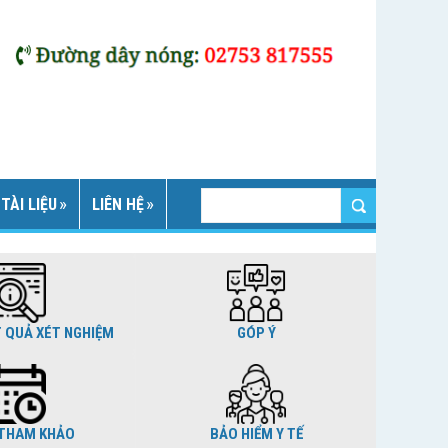
TÀI LIỆU
LIÊN HỆ
T QUẢ XÉT NGHIỆM
GÓP Ý
THAM KHẢO
BẢO HIỂM Y TẾ