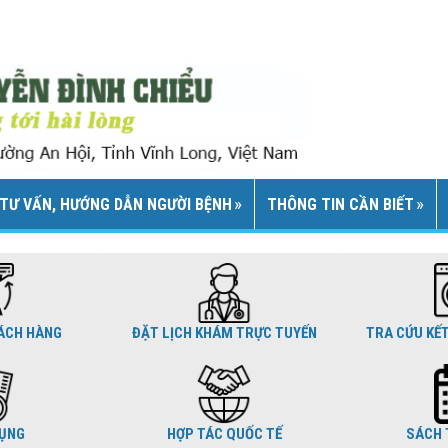
TƯ VẤN, HƯỚNG DẪN NGƯỜI BỆNH
THÔNG TIN CẦN BIẾT
ÁCH HÀNG
ĐẶT LỊCH KHÁM TRỰC TUYẾN
TRA CỨU KẾ
DỤNG
HỢP TÁC QUỐC TẾ
SÁCH 