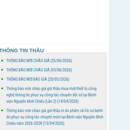
20/4/2026 đến 26/4/2026
Bảng phân công trực - Tuần thứ 18, từ ngày
27/4/2026 đến 03/4/2026
Thông báo mời chào giá gói thầu mua mới thiết
bị công nghệ thông tin phục vụ công tác chuyển
THÔNG TIN THẦU
đổi số...
THÔNG BÁO MỜI CHÀO GIÁ (25/06/2026)
Thông báo mời chào giá gói thầu in ấn phẩm và
hồ sơ bệnh án phục vụ công tác chuyên môn tại
THÔNG BÁO MỜI CHÀO GIÁ (03/06/2026)
Bệnh...
THÔNG BÁO MỜI BÁO GIÁ (20/05/2026)
BỆNH VIỆN NGUYỄN ĐÌNH CHIỂU TỔ CHỨC KHÁM
Thông báo mời chào giá gói thầu mua mới thiết bị công
BỆNH VỀ NGUỒN NHÂN DỊP TẾT CHÔL CHNĂM
nghệ thông tin phục vụ công tác chuyển đổi số tại Bệnh
THMÂY NĂM 2026
viện Nguyễn Đình Chiểu (Lần 2) (14/04/2026)
Thông báo mời chào giá gói thầu in ấn phẩm và hồ sơ bệnh
Ngày Người khuyết tật Việt Nam 18/4/2026: Thúc
án phục vụ công tác chuyên môn tại Bệnh viện Nguyễn Đình
đẩy quyền tham gia – Kiến tạo đột phá phát triển
Chiểu năm 2026-2028 (13/04/2026)