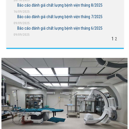
20/10/2025
Báo cáo đánh giá chất lượng bệnh viện tháng 8/2025
16/09/2025
Báo cáo đánh giá chất lượng bệnh viện tháng 7/2025
09/09/2025
Báo cáo đánh giá chất lượng bệnh viện tháng 6/2025
BỆNH VIỆN NGUYỄN ĐÌNH CHIỂU TIẾP TỤC TRIỂN
09/09/2025
KHAI KỸ THUẬT CHUYÊN SÂU TRONG KHÁM, CHỮA
1
2
BỆNH
THÔNG BÁO MỜI CHÀO GIÁ
Bệnh viện Nguyễn Đình Chiểu hưởng ứng Ngày Thế
giới chống sa mạc hóa và hạn hán 17/6
Báo cáo đánh giá chất lượng Bệnh viện Nguyễn Đình
Chiểu tháng 5 năm 2026
THÔNG BÁO MỜI CHÀO GIÁ