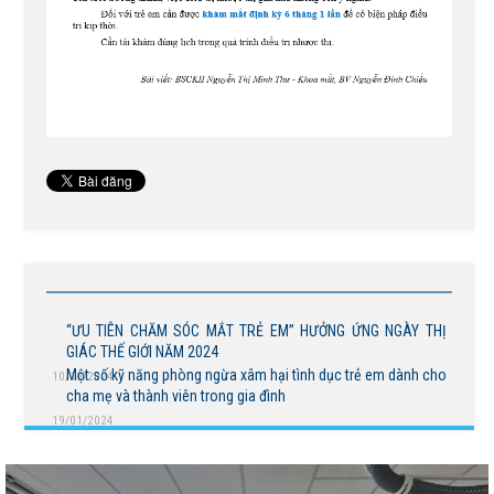
“ƯU TIÊN CHĂM SÓC MẮT TRẺ EM” HƯỞNG ỨNG NGÀY THỊ
GIÁC THẾ GIỚI NĂM 2024
Một số kỹ năng phòng ngừa xâm hại tình dục trẻ em dành cho
10/10/2024
cha mẹ và thành viên trong gia đình
19/01/2024