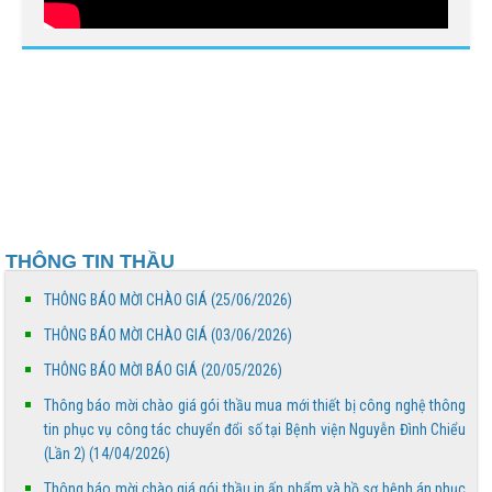
BỆNH VIỆN NGUYỄN ĐÌNH CHIỂU TIẾP TỤC TRIỂN
KHAI KỸ THUẬT CHUYÊN SÂU TRONG KHÁM, CHỮA
BỆNH
THÔNG BÁO MỜI CHÀO GIÁ
Bệnh viện Nguyễn Đình Chiểu hưởng ứng Ngày Thế
giới chống sa mạc hóa và hạn hán 17/6
THÔNG TIN THẦU
Báo cáo đánh giá chất lượng Bệnh viện Nguyễn Đình
Chiểu tháng 5 năm 2026
THÔNG BÁO MỜI CHÀO GIÁ (25/06/2026)
THÔNG BÁO MỜI CHÀO GIÁ (03/06/2026)
THÔNG BÁO MỜI CHÀO GIÁ
THÔNG BÁO MỜI BÁO GIÁ (20/05/2026)
Thông báo mời chào giá gói thầu mua mới thiết bị công nghệ thông
Truyền thông về phòng, chống tác hại của thuốc lá
tin phục vụ công tác chuyển đổi số tại Bệnh viện Nguyễn Đình Chiểu
(Lần 2) (14/04/2026)
Thông báo mời chào giá gói thầu in ấn phẩm và hồ sơ bệnh án phục