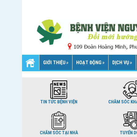
GIỚI THIỆU
HOẠT ĐỘNG
DỊCH VỤ
TIN TỨC BỆNH VIỆN
CHĂM SÓC KH
CHĂM SÓC TẠI NHÀ
TUYỂN 