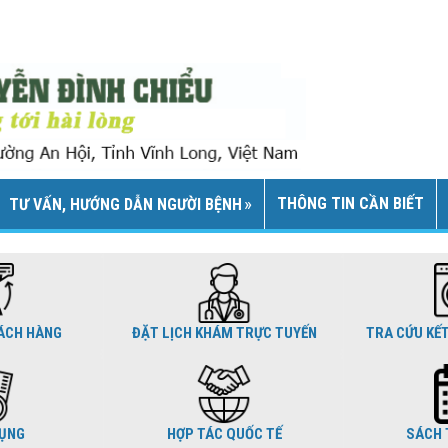
THÔNG TIN CẦN BIẾT
TƯ VẤN, HƯỚNG DẪN NGƯỜI BỆNH
ÁCH HÀNG
ĐẶT LỊCH KHÁM TRỰC TUYẾN
TRA CỨU KẾ
DỤNG
HỢP TÁC QUỐC TẾ
SÁCH 