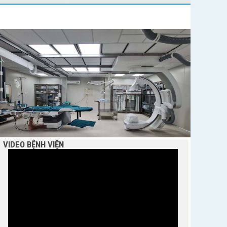
BỆNH VIỆN NGUYỄN ĐÌNH CHIỂU TIẾP TỤC TRIỂN
KHAI KỸ THUẬT CHUYÊN SÂU TRONG KHÁM,
CHỮA BỆNH
VIDEO BỆNH VIỆN
THÔNG BÁO MỜI CHÀO GIÁ
Bệnh viện Nguyễn Đình Chiểu hưởng ứng Ngày
Thế giới chống sa mạc hóa và hạn hán 17/6