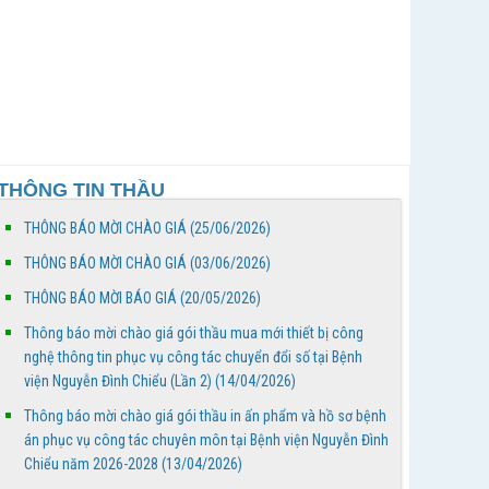
20/4/2026 đến 26/4/2026
Bảng phân công trực - Tuần thứ 18, từ ngày
27/4/2026 đến 03/4/2026
Thông báo mời chào giá gói thầu mua mới thiết
bị công nghệ thông tin phục vụ công tác chuyển
THÔNG TIN THẦU
đổi số...
THÔNG BÁO MỜI CHÀO GIÁ (25/06/2026)
Thông báo mời chào giá gói thầu in ấn phẩm và
hồ sơ bệnh án phục vụ công tác chuyên môn tại
THÔNG BÁO MỜI CHÀO GIÁ (03/06/2026)
Bệnh...
THÔNG BÁO MỜI BÁO GIÁ (20/05/2026)
BỆNH VIỆN NGUYỄN ĐÌNH CHIỂU TỔ CHỨC KHÁM
Thông báo mời chào giá gói thầu mua mới thiết bị công
BỆNH VỀ NGUỒN NHÂN DỊP TẾT CHÔL CHNĂM
nghệ thông tin phục vụ công tác chuyển đổi số tại Bệnh
THMÂY NĂM 2026
viện Nguyễn Đình Chiểu (Lần 2) (14/04/2026)
Thông báo mời chào giá gói thầu in ấn phẩm và hồ sơ bệnh
Ngày Người khuyết tật Việt Nam 18/4/2026: Thúc
án phục vụ công tác chuyên môn tại Bệnh viện Nguyễn Đình
đẩy quyền tham gia – Kiến tạo đột phá phát triển
Chiểu năm 2026-2028 (13/04/2026)