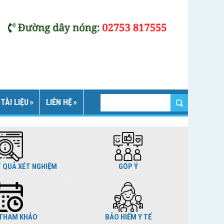
TÀI LIỆU
LIÊN HỆ
T QUẢ XÉT NGHIỆM
GÓP Ý
THAM KHẢO
BẢO HIỂM Y TẾ