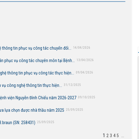
 thông tin phục vụ công tác chuyển đổi...
14/04/2026
án phục vụ công tác chuyên môn tại Bệnh...
13/04/2026
hệ thông tin phục vụ công tác thực hiện...
09/04/2026
 vụ công nghệ thông tin thực hiện...
31/12/2025
Bệnh viện Nguyễn Đình Chiểu năm 2026-2027
09/10/2025
Thông báo mời báo giá gói thầu mua vật tư y tế hóa chất chưa lựa chọn được nhà thầu năm 2025
25/09/2025
B.braun (SN: 258431)
25/09/2025
1
2
3
4
5
...