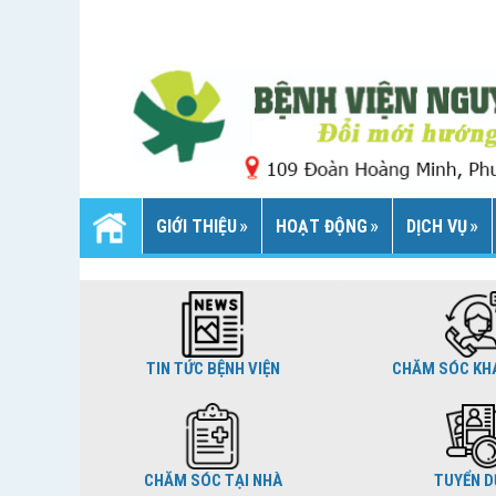
GIỚI THIỆU
HOẠT ĐỘNG
DỊCH VỤ
TIN TỨC BỆNH VIỆN
CHĂM SÓC KH
CHĂM SÓC TẠI NHÀ
TUYỂN 