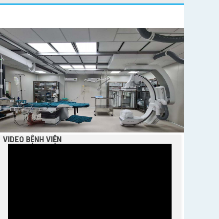
BỆNH VIỆN NGUYỄN ĐÌNH CHIỂU TIẾP TỤC TRIỂN
KHAI KỸ THUẬT CHUYÊN SÂU TRONG KHÁM,
CHỮA BỆNH
VIDEO BỆNH VIỆN
THÔNG BÁO MỜI CHÀO GIÁ
Bệnh viện Nguyễn Đình Chiểu hưởng ứng Ngày
Thế giới chống sa mạc hóa và hạn hán 17/6