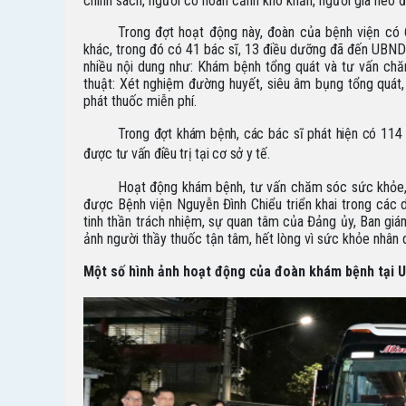
chính sách, người có hoàn cảnh khó khăn, người già neo 
Trong đợt hoạt động này, đoàn của bệnh viện có
khác, trong đó có 41 bác sĩ, 13 điều dưỡng đã đến UBND
nhiều nội dung như: Khám bệnh tổng quát và tư vấn ch
thuật: Xét nghiệm đường huyết, siêu âm bụng tổng quát
phát thuốc miễn phí.
Trong đợt khám bệnh, các bác sĩ phát hiện có 114
được tư vấn điều trị tại cơ sở y tế.
Hoạt động khám bệnh, tư vấn chăm sóc sức khỏe, 
được Bệnh viện Nguyễn Đình Chiểu triển khai trong các d
tinh thần trách nhiệm, sự quan tâm của Đảng ủy, Ban giá
ảnh người thầy thuốc tận tâm, hết lòng vì sức khỏe nhân 
Một số hình ảnh hoạt động của đoàn khám bệnh tại
U