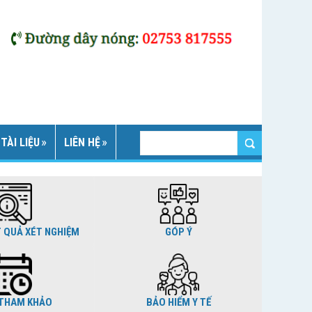
TÀI LIỆU
LIÊN HỆ
T QUẢ XÉT NGHIỆM
GÓP Ý
THAM KHẢO
BẢO HIỂM Y TẾ