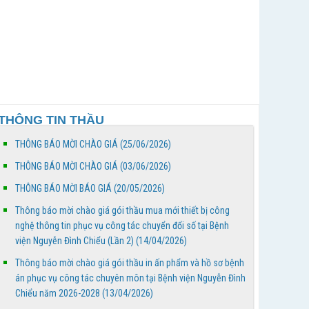
20/4/2026 đến 26/4/2026
Bảng phân công trực - Tuần thứ 18, từ ngày
27/4/2026 đến 03/4/2026
Thông báo mời chào giá gói thầu mua mới thiết
bị công nghệ thông tin phục vụ công tác chuyển
THÔNG TIN THẦU
đổi số...
THÔNG BÁO MỜI CHÀO GIÁ (25/06/2026)
Thông báo mời chào giá gói thầu in ấn phẩm và
hồ sơ bệnh án phục vụ công tác chuyên môn tại
THÔNG BÁO MỜI CHÀO GIÁ (03/06/2026)
Bệnh...
THÔNG BÁO MỜI BÁO GIÁ (20/05/2026)
BỆNH VIỆN NGUYỄN ĐÌNH CHIỂU TỔ CHỨC KHÁM
Thông báo mời chào giá gói thầu mua mới thiết bị công
BỆNH VỀ NGUỒN NHÂN DỊP TẾT CHÔL CHNĂM
nghệ thông tin phục vụ công tác chuyển đổi số tại Bệnh
THMÂY NĂM 2026
viện Nguyễn Đình Chiểu (Lần 2) (14/04/2026)
Thông báo mời chào giá gói thầu in ấn phẩm và hồ sơ bệnh
Ngày Người khuyết tật Việt Nam 18/4/2026: Thúc
án phục vụ công tác chuyên môn tại Bệnh viện Nguyễn Đình
đẩy quyền tham gia – Kiến tạo đột phá phát triển
Chiểu năm 2026-2028 (13/04/2026)