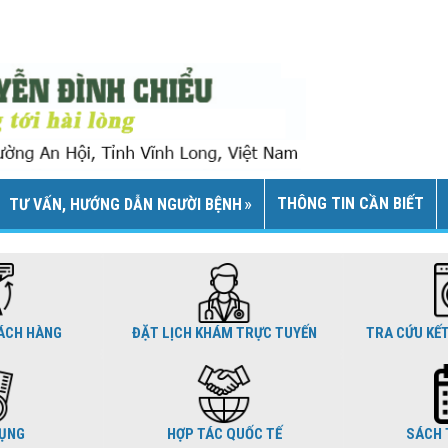
THÔNG TIN CẦN BIẾT
TƯ VẤN, HƯỚNG DẪN NGƯỜI BỆNH
ÁCH HÀNG
ĐẶT LỊCH KHÁM TRỰC TUYẾN
TRA CỨU KẾ
DỤNG
HỢP TÁC QUỐC TẾ
SÁCH 