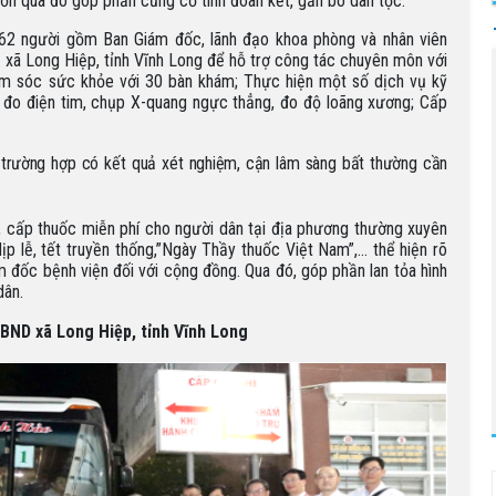
đơn qua đó góp phần củng cố tình đoàn kết, gắn bó dân tộc.
 62 người gồm Ban Giám đốc, lãnh đạo khoa phòng và nhân viên
 xã Long Hiệp, tỉnh Vĩnh Long để hỗ trợ công tác chuyên môn với
ăm sóc sức khỏe với 30 bàn khám; Thực hiện một số dịch vụ kỹ
, đo điện tim, chụp X-quang ngực thẳng, đo độ loãng xương; Cấp
 trường hợp có kết quả xét nghiệm, cận lâm sàng bất thường cần
cấp thuốc miễn phí cho người dân tại địa phương thường xuyên
ịp lễ, tết truyền thống,”Ngày Thầy thuốc Việt Nam”,… thể hiện rõ
m đốc bệnh viện đối với cộng đồng. Qua đó, góp phần lan tỏa hình
dân.
BND xã Long Hiệp, tỉnh Vĩnh Long