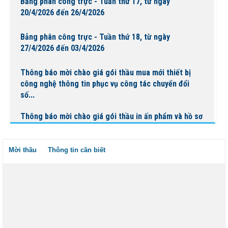
Bảng phân công trực - Tuần thứ 17, từ ngày
20/4/2026 đến 26/4/2026
Bảng phân công trực - Tuần thứ 18, từ ngày
27/4/2026 đến 03/4/2026
Thông báo mời chào giá gói thầu mua mới thiết bị
công nghệ thông tin phục vụ công tác chuyển đổi
số...
Thông báo mời chào giá gói thầu in ấn phẩm và hồ sơ
bệnh án phục vụ công tác chuyên môn tại Bệnh...
Mời thầu
Thông tin cần biết
BỆNH VIỆN NGUYỄN ĐÌNH CHIỂU TỔ CHỨC KHÁM
BỆNH VỀ NGUỒN NHÂN DỊP TẾT CHÔL CHNĂM
THMÂY NĂM 2026
Ngày Người khuyết tật Việt Nam 18/4/2026: Thúc đẩy
quyền tham gia – Kiến tạo đột phá phát triển