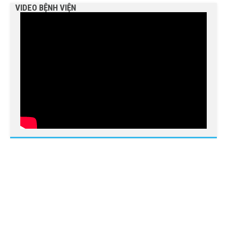
VIDEO BỆNH VIỆN
BỆNH VIỆN NGUYỄN ĐÌNH CHIỂU TIẾP TỤC TRIỂN
KHAI KỸ THUẬT CHUYÊN SÂU TRONG KHÁM, CHỮA
BỆNH
THÔNG BÁO MỜI CHÀO GIÁ
Bệnh viện Nguyễn Đình Chiểu hưởng ứng Ngày Thế
giới chống sa mạc hóa và hạn hán 17/6