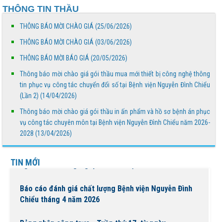
THÔNG TIN THẦU
Báo cáo đánh giá chất lượng Bệnh viện Nguyễn Đình
Chiểu tháng 5 năm 2026
THÔNG BÁO MỜI CHÀO GIÁ (25/06/2026)
THÔNG BÁO MỜI CHÀO GIÁ (03/06/2026)
THÔNG BÁO MỜI CHÀO GIÁ
THÔNG BÁO MỜI BÁO GIÁ (20/05/2026)
Thông báo mời chào giá gói thầu mua mới thiết bị công nghệ thông
Truyền thông về phòng, chống tác hại của thuốc lá
tin phục vụ công tác chuyển đổi số tại Bệnh viện Nguyễn Đình Chiểu
(Lần 2) (14/04/2026)
Thông báo mời chào giá gói thầu in ấn phẩm và hồ sơ bệnh án phục
THÔNG BÁO MỜI BÁO GIÁ
vụ công tác chuyên môn tại Bệnh viện Nguyễn Đình Chiểu năm 2026-
2028 (13/04/2026)
Bệnh viện Nguyễn Đình Chiểu tổ chức các hoạt động ý
TIN MỚI
nghĩa chào mừng Ngày Quốc tế Hộ sinh 5/5 và...
Báo cáo đánh giá chất lượng Bệnh viện Nguyễn Đình
Chiểu tháng 4 năm 2026