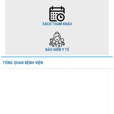
SÁCH THAM KHẢO
BẢO HIỂM Y TẾ
TỔNG QUAN BỆNH VIỆN
BỆNH VIỆN NGUYỄN ĐÌNH CHIỂU TIẾP TỤC TRIỂN
KHAI KỸ THUẬT CHUYÊN SÂU TRONG KHÁM, CHỮA
BỆNH