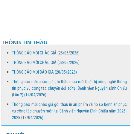
BỆNH VỀ NGUỒN NHÂN DỊP TẾT CHÔL CHNĂM
THMÂY NĂM 2026
Ngày Người khuyết tật Việt Nam 18/4/2026: Thúc đẩy
quyền tham gia – Kiến tạo đột phá phát triển
THÔNG TIN THẦU
Lịch trực bác sĩ phòng khám Tuần 16 (Từ 13/4 đến
19/4/2026)
THÔNG BÁO MỜI CHÀO GIÁ (25/06/2026)
THÔNG BÁO MỜI CHÀO GIÁ (03/06/2026)
Báo cáo đánh giá chất lượng Bệnh viện Nguyễn Đình
THÔNG BÁO MỜI BÁO GIÁ (20/05/2026)
Chiểu tháng 03 năm 2026
Thông báo mời chào giá gói thầu mua mới thiết bị công nghệ thông
Thông báo mời báo giá gói thầu mua mới các thiết bị
tin phục vụ công tác chuyển đổi số tại Bệnh viện Nguyễn Đình Chiểu
công nghệ thông tin phục vụ công tác thực hiện...
(Lần 2) (14/04/2026)
Thông báo mời chào giá gói thầu in ấn phẩm và hồ sơ bệnh án phục
Lịch trực bác sĩ phòng khám Tuần 15 (Từ 06/4 đến
vụ công tác chuyên môn tại Bệnh viện Nguyễn Đình Chiểu năm 2026-
12/04/2026)
2028 (13/04/2026)
Lịch trực bác sĩ phòng khám Tuần 13 (Từ 23/03 đến