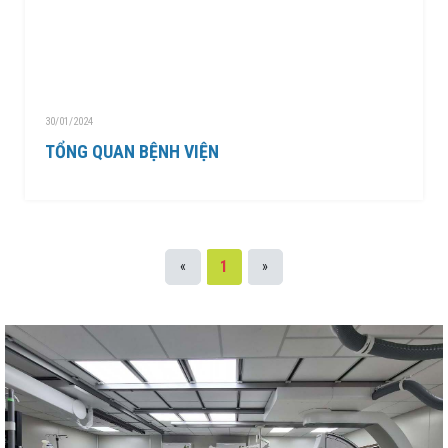
THÔNG BÁO MỜI CHÀO GIÁ
Bệnh viện Nguyễn Đình Chiểu hưởng ứng Ngày Thế
30/01/2024
giới chống sa mạc hóa và hạn hán 17/6
TỔNG QUAN BỆNH VIỆN
Báo cáo đánh giá chất lượng Bệnh viện Nguyễn Đình
Chiểu tháng 5 năm 2026
THÔNG BÁO MỜI CHÀO GIÁ
1
«
»
Truyền thông về phòng, chống tác hại của thuốc lá
THÔNG BÁO MỜI BÁO GIÁ