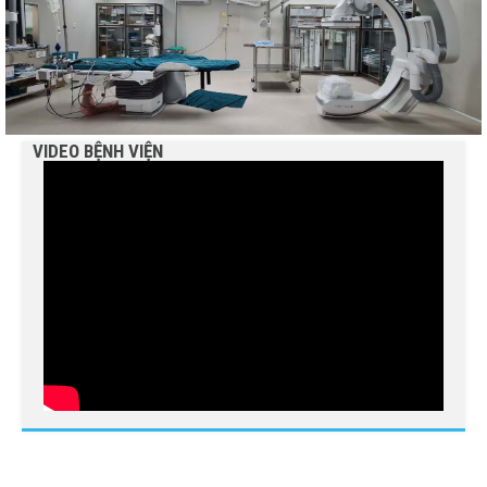
Bệnh viện Nguyễn Đình Chiểu tổ chức các hoạt động ý
nghĩa chào mừng Ngày Quốc tế Hộ sinh 5/5 và...
Báo cáo đánh giá chất lượng Bệnh viện Nguyễn Đình
Chiểu tháng 4 năm 2026
VIDEO BỆNH VIỆN
Bảng phân công trực - Tuần thứ 17, từ ngày
20/4/2026 đến 26/4/2026
Bảng phân công trực - Tuần thứ 18, từ ngày
27/4/2026 đến 03/4/2026
Thông báo mời chào giá gói thầu mua mới thiết bị
công nghệ thông tin phục vụ công tác chuyển đổi
số...
Thông báo mời chào giá gói thầu in ấn phẩm và hồ sơ
bệnh án phục vụ công tác chuyên môn tại Bệnh...
BỆNH VIỆN NGUYỄN ĐÌNH CHIỂU TỔ CHỨC KHÁM