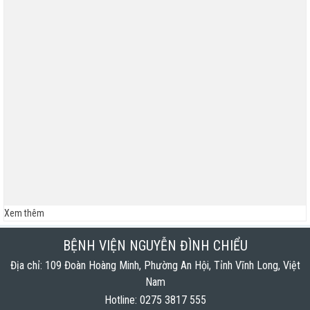
Bệnh viện Nguyễn Đình Chiểu phối hợp tổ chức hoạt
động hiến máu tình nguyện
CHÀO MỪNG 71 NĂM NGÀY THẦY THUỐC VIỆT NAM
(27/02/1955 – 27/02/2026) ĐIỀU DƯỠNG – ĐỒNG
HÀNH CÙNG...
Báo cáo đánh giá chất lượng Bệnh viện Nguyễn Đình
Chiểu tháng 02 năm 2026
Bệnh viện Nguyễn Đình Chiểu tổ chức kỷ niệm 71 năm
Ngày Thầy Thuốc Việt Nam (27/02/1955 -...
Xem thêm
BỆNH VIỆN NGUYỄN ĐÌNH CHIỂU TỔ CHỨC KỶ NIỆM 71
NĂM NGÀY THẦY THUỐC VIỆT NAM VÀ KHÁNH
BỆNH VIỆN NGUYỄN ĐÌNH CHIỂU
THÀNH HỆ THỐNG...
Địa chỉ: 109 Đoàn Hoàng Minh, Phường An Hội, Tỉnh Vĩnh Long, Việt
Nam
Lịch trực bác sĩ phòng khám Tuần 10 (Từ 23/02 đến
08/03/2026)
Hotline: 0275 3817 555