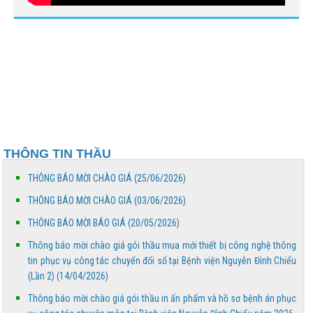
BỆNH VIỆN NGUYỄN ĐÌNH CHIỂU TIẾP TỤC TRIỂN
KHAI KỸ THUẬT CHUYÊN SÂU TRONG KHÁM, CHỮA
BỆNH
THÔNG BÁO MỜI CHÀO GIÁ
Bệnh viện Nguyễn Đình Chiểu hưởng ứng Ngày Thế
giới chống sa mạc hóa và hạn hán 17/6
THÔNG TIN THẦU
Báo cáo đánh giá chất lượng Bệnh viện Nguyễn Đình
Chiểu tháng 5 năm 2026
THÔNG BÁO MỜI CHÀO GIÁ (25/06/2026)
THÔNG BÁO MỜI CHÀO GIÁ (03/06/2026)
THÔNG BÁO MỜI CHÀO GIÁ
THÔNG BÁO MỜI BÁO GIÁ (20/05/2026)
Thông báo mời chào giá gói thầu mua mới thiết bị công nghệ thông
Truyền thông về phòng, chống tác hại của thuốc lá
tin phục vụ công tác chuyển đổi số tại Bệnh viện Nguyễn Đình Chiểu
(Lần 2) (14/04/2026)
Thông báo mời chào giá gói thầu in ấn phẩm và hồ sơ bệnh án phục
THÔNG BÁO MỜI BÁO GIÁ