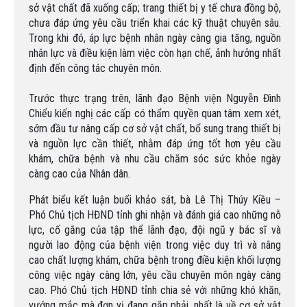
sở vật chất đã xuống cấp; trang thiết bị y tế chưa đồng bộ,
chưa đáp ứng yêu cầu triển khai các kỹ thuật chuyên sâu.
Trong khi đó, áp lực bệnh nhân ngày càng gia tăng, nguồn
nhân lực và điều kiện làm việc còn hạn chế, ảnh hưởng nhất
định đến công tác chuyên môn.
Trước thực trạng trên, lãnh đạo Bệnh viện Nguyễn Đình
Chiểu kiến nghị các cấp có thẩm quyền quan tâm xem xét,
sớm đầu tư nâng cấp cơ sở vật chất, bổ sung trang thiết bị
và nguồn lực cần thiết, nhằm đáp ứng tốt hơn yêu cầu
khám, chữa bệnh và nhu cầu chăm sóc sức khỏe ngày
càng cao của Nhân dân.
Phát biểu kết luận buổi khảo sát, bà Lê Thị Thúy Kiều –
Phó Chủ tịch HĐND tỉnh ghi nhận và đánh giá cao những nỗ
lực, cố gắng của tập thể lãnh đạo, đội ngũ y bác sĩ và
người lao động của bệnh viện trong việc duy trì và nâng
cao chất lượng khám, chữa bệnh trong điều kiện khối lượng
công việc ngày càng lớn, yêu cầu chuyên môn ngày càng
cao. Phó Chủ tịch HĐND tỉnh chia sẻ với những khó khăn,
vướng mắc mà đơn vị đang gặp phải, nhất là về cơ sở vật