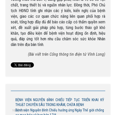
chất, trang thiết bị và nguồn nhân lực. Đồng thời, Phó Chủ
tịch HĐND tỉnh ghi nhận các ý kiến, kiến nghị của bệnh
viện, giao các cơ quan chức năng liên quan phối hợp rà
soát, tổng hợp đầy đủ để báo cáo cấp có thẩm quyền xem
xét, đề xuất giải pháp phù hợp, từng bước tháo gỡ khó
khăn, tạo điều kiện để bệnh viện hoạt động ổn định, hiệu
quả, đáp ứng tốt hơn nhu cầu chăm sóc sức khỏe Nhân
dân trên địa bàn tỉnh.
(Bài viết trên Cổng thông tin điện tử Vĩnh Long)
BỆNH VIỆN NGUYỄN ĐÌNH CHIỂU TIẾP TỤC TRIỂN KHAI KỸ
THUẬT CHUYÊN SÂU TRONG KHÁM, CHỮA BỆNH
Bệnh viện Nguyễn Đình Chiểu hưởng ứng Ngày Thế giới chống
10/07/2026
sa mạc hóa và hạn hán 17/6