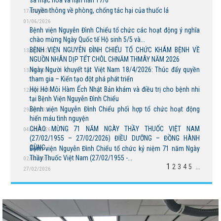
Truyền thông về phòng, chống tác hại của thuốc lá
17/06/2026
01/06/2026
Bệnh viện Nguyễn Đình Chiểu tổ chức các hoạt động ý nghĩa
chào mừng Ngày Quốc tế Hộ sinh 5/5 và...
BỆNH VIỆN NGUYỄN ĐÌNH CHIỂU TỔ CHỨC KHÁM BỆNH VỀ
13/05/2026
NGUỒN NHÂN DỊP TẾT CHÔL CHNĂM THMÂY NĂM 2026
Ngày Người khuyết tật Việt Nam 18/4/2026: Thúc đẩy quyền
13/04/2026
tham gia – Kiến tạo đột phá phát triển
Hội Hở Môi Hàm Ếch Nhật Bản khám và điều trị cho bệnh nhi
12/04/2026
tại Bệnh Viện Nguyễn Đình Chiểu
Bệnh viện Nguyễn Đình Chiểu phối hợp tổ chức hoạt động
29/03/2026
hiến máu tình nguyện
CHÀO MỪNG 71 NĂM NGÀY THẦY THUỐC VIỆT NAM
04/03/2026
(27/02/1955 – 27/02/2026) ĐIỀU DƯỠNG – ĐỒNG HÀNH
CÙNG...
Bệnh viện Nguyễn Đình Chiểu tổ chức kỷ niệm 71 năm Ngày
Thầy Thuốc Việt Nam (27/02/1955 -...
02/03/2026
1
2
3
4
5
...
27/02/2026