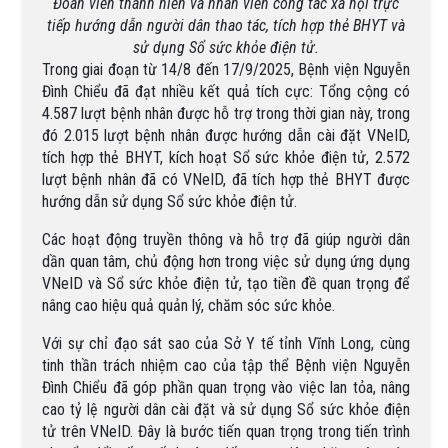
Đoàn viên thanh niên và nhân viên công tác xã hội trực
tiếp hướng dẫn người dân thao tác,
tích hợp thẻ BHYT và
sử dụng Sổ sức khỏe điện tử.
Trong giai đoạn từ 14/8 đến 17/9/2025, Bệnh viện Nguyễn
Đình Chiểu đã đạt nhiều kết quả tích cực: Tổng cộng có
4.587 lượt bệnh nhân được hỗ trợ trong thời gian này, trong
đó 2.015 lượt bệnh nhân được hướng dẫn cài đặt VNeID,
tích hợp thẻ BHYT, kích hoạt Sổ sức khỏe điện tử, 2.572
lượt bệnh nhân đã có VNeID, đã tích hợp thẻ BHYT được
hướng dẫn sử dụng Sổ sức khỏe điện tử.
Các hoạt động truyền thông và hỗ trợ đã giúp người dân
dần quan tâm, chủ động hơn trong việc sử dụng ứng dụng
VNeID và Sổ sức khỏe điện tử, tạo tiền đề quan trọng để
nâng cao hiệu quả quản lý, chăm sóc sức khỏe.
Với sự chỉ đạo sát sao của Sở Y tế tỉnh Vĩnh Long, cùng
tinh thần trách nhiệm cao của tập thể Bệnh viện Nguyễn
Đình Chiểu đã góp phần quan trọng vào việc lan tỏa, nâng
cao tỷ lệ người dân cài đặt và sử dụng Sổ sức khỏe điện
tử trên VNeID. Đây là bước tiến quan trọng trong tiến trình