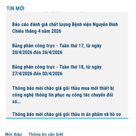
Bệnh viện Nguyễn Đình Chiểu tổ chức các hoạt động ý
TIN MỚI
nghĩa chào mừng Ngày Quốc tế Hộ sinh 5/5 và...
Báo cáo đánh giá chất lượng Bệnh viện Nguyễn Đình
Chiểu tháng 4 năm 2026
Bảng phân công trực - Tuần thứ 17, từ ngày
20/4/2026 đến 26/4/2026
Bảng phân công trực - Tuần thứ 18, từ ngày
27/4/2026 đến 03/4/2026
Thông báo mời chào giá gói thầu mua mới thiết bị
công nghệ thông tin phục vụ công tác chuyển đổi
số...
Thông báo mời chào giá gói thầu in ấn phẩm và hồ sơ
bệnh án phục vụ công tác chuyên môn tại Bệnh...
Mời thầu
Thông tin cần biết
BỆNH VIỆN NGUYỄN ĐÌNH CHIỂU TỔ CHỨC KHÁM