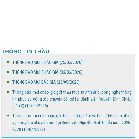
THÔNG BÁO MỜI CHÀO GIÁ
Bệnh viện Nguyễn Đình Chiểu hưởng ứng Ngày Thế
giới chống sa mạc hóa và hạn hán 17/6
THÔNG TIN THẦU
Báo cáo đánh giá chất lượng Bệnh viện Nguyễn Đình
Chiểu tháng 5 năm 2026
THÔNG BÁO MỜI CHÀO GIÁ (25/06/2026)
THÔNG BÁO MỜI CHÀO GIÁ (03/06/2026)
THÔNG BÁO MỜI CHÀO GIÁ
THÔNG BÁO MỜI BÁO GIÁ (20/05/2026)
Thông báo mời chào giá gói thầu mua mới thiết bị công nghệ thông
Truyền thông về phòng, chống tác hại của thuốc lá
tin phục vụ công tác chuyển đổi số tại Bệnh viện Nguyễn Đình Chiểu
(Lần 2) (14/04/2026)
Thông báo mời chào giá gói thầu in ấn phẩm và hồ sơ bệnh án phục
THÔNG BÁO MỜI BÁO GIÁ
vụ công tác chuyên môn tại Bệnh viện Nguyễn Đình Chiểu năm 2026-
2028 (13/04/2026)