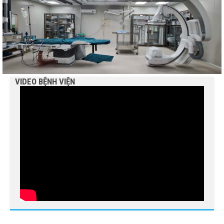
VIDEO BỆNH VIỆN
BỆNH VIỆN NGUYỄN ĐÌNH CHIỂU TIẾP TỤC TRIỂN
KHAI KỸ THUẬT CHUYÊN SÂU TRONG KHÁM, CHỮA
BỆNH