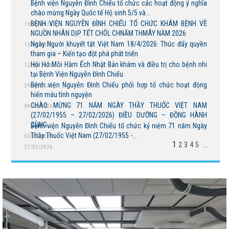
Bệnh viện Nguyễn Đình Chiểu tổ chức các hoạt động ý nghĩa
chào mừng Ngày Quốc tế Hộ sinh 5/5 và...
BỆNH VIỆN NGUYỄN ĐÌNH CHIỂU TỔ CHỨC KHÁM BỆNH VỀ
13/05/2026
NGUỒN NHÂN DỊP TẾT CHÔL CHNĂM THMÂY NĂM 2026
Ngày Người khuyết tật Việt Nam 18/4/2026: Thúc đẩy quyền
13/04/2026
tham gia – Kiến tạo đột phá phát triển
Hội Hở Môi Hàm Ếch Nhật Bản khám và điều trị cho bệnh nhi
12/04/2026
tại Bệnh Viện Nguyễn Đình Chiểu
Bệnh viện Nguyễn Đình Chiểu phối hợp tổ chức hoạt động
29/03/2026
hiến máu tình nguyện
CHÀO MỪNG 71 NĂM NGÀY THẦY THUỐC VIỆT NAM
04/03/2026
(27/02/1955 – 27/02/2026) ĐIỀU DƯỠNG – ĐỒNG HÀNH
CÙNG...
Bệnh viện Nguyễn Đình Chiểu tổ chức kỷ niệm 71 năm Ngày
Thầy Thuốc Việt Nam (27/02/1955 -...
02/03/2026
1
2
3
4
5
...
27/02/2026