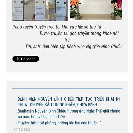
Pano tuyên truyền treo tại khu vực lấy số thứ tự
Tuyên truyền tại góc truyền thông khoa nội
trú
Tin, ảnh: Ban biên tập Bệnh viện Nguyễn Đình Chiểu
BỆNH VIỆN NGUYỄN ĐÌNH CHIỂU TIẾP TỤC TRIỂN KHAI KỸ
THUẬT CHUYÊN SÂU TRONG KHÁM, CHỮA BỆNH
Bệnh viện Nguyễn Đình Chiểu hưởng ứng Ngày Thế giới chống
10/07/2026
sa mạc hóa và hạn hán 17/6
Truyền thông về phòng, chống tác hại của thuốc lá
17/06/2026
01/06/2026