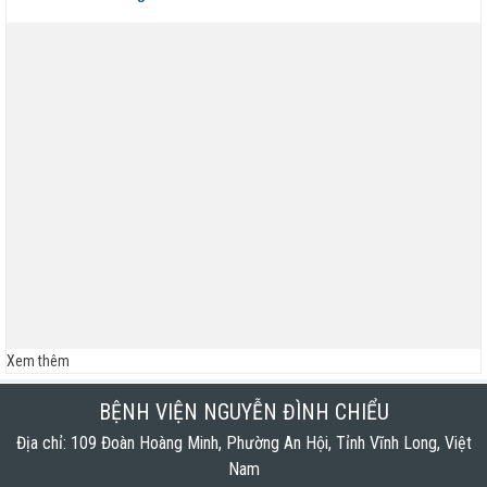
BỆNH VỀ NGUỒN NHÂN DỊP TẾT CHÔL CHNĂM
THMÂY NĂM 2026
Ngày Người khuyết tật Việt Nam 18/4/2026: Thúc đẩy
quyền tham gia – Kiến tạo đột phá phát triển
Lịch trực bác sĩ phòng khám Tuần 16 (Từ 13/4 đến
19/4/2026)
Báo cáo đánh giá chất lượng Bệnh viện Nguyễn Đình
Chiểu tháng 03 năm 2026
Thông báo mời báo giá gói thầu mua mới các thiết bị
công nghệ thông tin phục vụ công tác thực hiện...
Xem thêm
Lịch trực bác sĩ phòng khám Tuần 15 (Từ 06/4 đến
BỆNH VIỆN NGUYỄN ĐÌNH CHIỂU
12/04/2026)
Địa chỉ: 109 Đoàn Hoàng Minh, Phường An Hội, Tỉnh Vĩnh Long, Việt
Nam
Lịch trực bác sĩ phòng khám Tuần 13 (Từ 23/03 đến