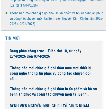
tin phục vụ công tác chuyển đổi số tại Bệnh viện Nguyễn Đình Chiểu
nghĩa chào mừng Ngày Quốc tế Hộ sinh 5/5 và...
(Lần 2) (14/04/2026)
Thông báo mời chào giá gói thầu in ấn phẩm và hồ sơ bệnh án phục
Báo cáo đánh giá chất lượng Bệnh viện Nguyễn Đình
vụ công tác chuyên môn tại Bệnh viện Nguyễn Đình Chiểu năm 2026-
Chiểu tháng 4 năm 2026
2028 (13/04/2026)
Bảng phân công trực - Tuần thứ 17, từ ngày
TIN MỚI
20/4/2026 đến 26/4/2026
Bảng phân công trực - Tuần thứ 18, từ ngày
27/4/2026 đến 03/4/2026
Thông báo mời chào giá gói thầu mua mới thiết bị
công nghệ thông tin phục vụ công tác chuyển đổi
số...
Thông báo mời chào giá gói thầu in ấn phẩm và hồ sơ
bệnh án phục vụ công tác chuyên môn tại Bệnh...
BỆNH VIỆN NGUYỄN ĐÌNH CHIỂU TỔ CHỨC KHÁM