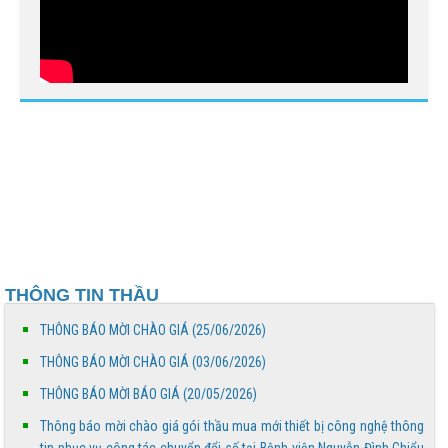
THÔNG BÁO MỜI CHÀO GIÁ
Bệnh viện Nguyễn Đình Chiểu hưởng ứng Ngày Thế
giới chống sa mạc hóa và hạn hán 17/6
Báo cáo đánh giá chất lượng Bệnh viện Nguyễn Đình
Chiểu tháng 5 năm 2026
THÔNG BÁO MỜI CHÀO GIÁ
THÔNG TIN THẦU
Truyền thông về phòng, chống tác hại của thuốc lá
THÔNG BÁO MỜI CHÀO GIÁ (25/06/2026)
THÔNG BÁO MỜI CHÀO GIÁ (03/06/2026)
THÔNG BÁO MỜI BÁO GIÁ
THÔNG BÁO MỜI BÁO GIÁ (20/05/2026)
Thông báo mời chào giá gói thầu mua mới thiết bị công nghệ thông
Bệnh viện Nguyễn Đình Chiểu tổ chức các hoạt động ý