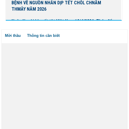
BỆNH VỀ NGUỒN NHÂN DỊP TẾT CHÔL CHNĂM
THMÂY NĂM 2026
Ngày Người khuyết tật Việt Nam 18/4/2026: Thúc đẩy
quyền tham gia – Kiến tạo đột phá phát triển
Mời thầu
Thông tin cần biết
Lịch trực bác sĩ phòng khám Tuần 16 (Từ 13/4 đến
19/4/2026)
Báo cáo đánh giá chất lượng Bệnh viện Nguyễn Đình
Chiểu tháng 03 năm 2026
Thông báo mời báo giá gói thầu mua mới các thiết bị
công nghệ thông tin phục vụ công tác thực hiện...
Lịch trực bác sĩ phòng khám Tuần 15 (Từ 06/4 đến
12/04/2026)
Lịch trực bác sĩ phòng khám Tuần 13 (Từ 23/03 đến
29/03/2026)