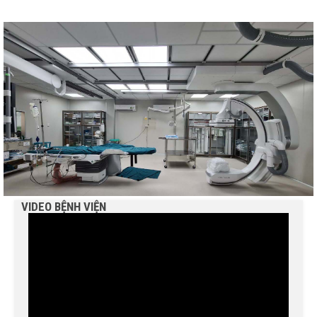
VIDEO BỆNH VIỆN
BỆNH VIỆN NGUYỄN ĐÌNH CHIỂU TIẾP TỤC TRIỂN
KHAI KỸ THUẬT CHUYÊN SÂU TRONG KHÁM, CHỮA
BỆNH