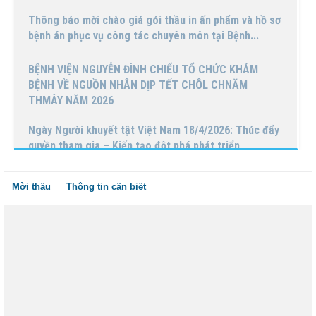
Thông báo mời báo giá gói thầu mua mới các thiết bị
công nghệ thông tin phục vụ công tác thực hiện...
Lịch trực bác sĩ phòng khám Tuần 15 (Từ 06/4 đến
12/04/2026)
Lịch trực bác sĩ phòng khám Tuần 13 (Từ 23/03 đến
29/03/2026)
Hội Hở Môi Hàm Ếch Nhật Bản khám và điều trị cho
Mời thầu
Thông tin cần biết
bệnh nhi tại Bệnh Viện Nguyễn Đình Chiểu
Lịch trực bác sĩ phòng khám Tuần 14 (Từ 30/03 đến
05/04/2026)
Lịch trực bác sĩ phòng khám Tuần 12 (Từ 16/03 đến
22/03/2026)