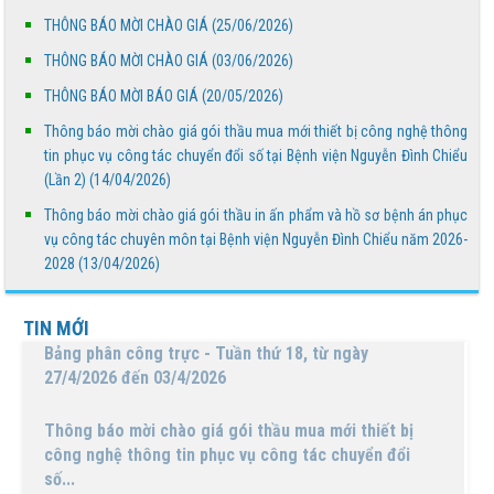
THÔNG BÁO MỜI CHÀO GIÁ (25/06/2026)
Thông báo mời chào giá gói thầu mua mới thiết bị
THÔNG BÁO MỜI CHÀO GIÁ (03/06/2026)
công nghệ thông tin phục vụ công tác chuyển đổi
số...
THÔNG BÁO MỜI BÁO GIÁ (20/05/2026)
Thông báo mời chào giá gói thầu mua mới thiết bị công nghệ thông
Thông báo mời chào giá gói thầu in ấn phẩm và hồ sơ
tin phục vụ công tác chuyển đổi số tại Bệnh viện Nguyễn Đình Chiểu
bệnh án phục vụ công tác chuyên môn tại Bệnh...
(Lần 2) (14/04/2026)
BỆNH VIỆN NGUYỄN ĐÌNH CHIỂU TỔ CHỨC KHÁM
Thông báo mời chào giá gói thầu in ấn phẩm và hồ sơ bệnh án phục
BỆNH VỀ NGUỒN NHÂN DỊP TẾT CHÔL CHNĂM
vụ công tác chuyên môn tại Bệnh viện Nguyễn Đình Chiểu năm 2026-
THMÂY NĂM 2026
2028 (13/04/2026)
Ngày Người khuyết tật Việt Nam 18/4/2026: Thúc đẩy
TIN MỚI
quyền tham gia – Kiến tạo đột phá phát triển
Lịch trực bác sĩ phòng khám Tuần 16 (Từ 13/4 đến
19/4/2026)
Báo cáo đánh giá chất lượng Bệnh viện Nguyễn Đình
Chiểu tháng 03 năm 2026