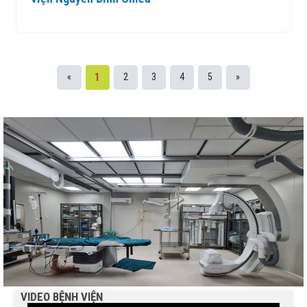
1
«
2
3
4
5
»
BỆNH VIỆN NGUYỄN ĐÌNH CHIỂU TIẾP TỤC TRIỂN
KHAI KỸ THUẬT CHUYÊN SÂU TRONG KHÁM, CHỮA
BỆNH
THÔNG BÁO MỜI CHÀO GIÁ
Bệnh viện Nguyễn Đình Chiểu hưởng ứng Ngày Thế
giới chống sa mạc hóa và hạn hán 17/6
Báo cáo đánh giá chất lượng Bệnh viện Nguyễn Đình
Chiểu tháng 5 năm 2026
VIDEO BỆNH VIỆN
THÔNG BÁO MỜI CHÀO GIÁ