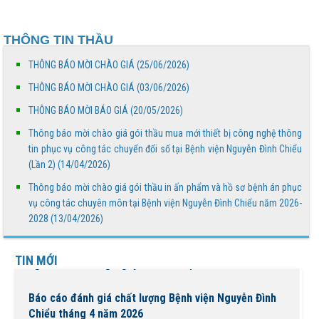
giới chống sa mạc hóa và hạn hán 17/6
THÔNG TIN THẦU
Báo cáo đánh giá chất lượng Bệnh viện Nguyễn Đình
Chiểu tháng 5 năm 2026
THÔNG BÁO MỜI CHÀO GIÁ (25/06/2026)
THÔNG BÁO MỜI CHÀO GIÁ (03/06/2026)
THÔNG BÁO MỜI CHÀO GIÁ
THÔNG BÁO MỜI BÁO GIÁ (20/05/2026)
Thông báo mời chào giá gói thầu mua mới thiết bị công nghệ thông
Truyền thông về phòng, chống tác hại của thuốc lá
tin phục vụ công tác chuyển đổi số tại Bệnh viện Nguyễn Đình Chiểu
(Lần 2) (14/04/2026)
Thông báo mời chào giá gói thầu in ấn phẩm và hồ sơ bệnh án phục
THÔNG BÁO MỜI BÁO GIÁ
vụ công tác chuyên môn tại Bệnh viện Nguyễn Đình Chiểu năm 2026-
2028 (13/04/2026)
Bệnh viện Nguyễn Đình Chiểu tổ chức các hoạt động ý
TIN MỚI
nghĩa chào mừng Ngày Quốc tế Hộ sinh 5/5 và...
Báo cáo đánh giá chất lượng Bệnh viện Nguyễn Đình
Chiểu tháng 4 năm 2026