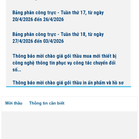
Bảng phân công trực - Tuần thứ 17, từ ngày
20/4/2026 đến 26/4/2026
Bảng phân công trực - Tuần thứ 18, từ ngày
27/4/2026 đến 03/4/2026
Thông báo mời chào giá gói thầu mua mới thiết bị
công nghệ thông tin phục vụ công tác chuyển đổi
số...
Thông báo mời chào giá gói thầu in ấn phẩm và hồ sơ
bệnh án phục vụ công tác chuyên môn tại Bệnh...
Mời thầu
Thông tin cần biết
BỆNH VIỆN NGUYỄN ĐÌNH CHIỂU TỔ CHỨC KHÁM
BỆNH VỀ NGUỒN NHÂN DỊP TẾT CHÔL CHNĂM
THMÂY NĂM 2026
Ngày Người khuyết tật Việt Nam 18/4/2026: Thúc đẩy
quyền tham gia – Kiến tạo đột phá phát triển