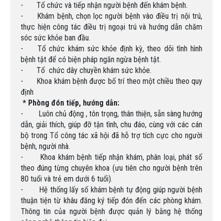
-
Tổ chức và tiếp nhận người bệnh đến khám bệnh.
-
Khám bệnh, chọn lọc người bệnh vào điều trị nội trú,
thực hiện công tác điều trị ngoại trú và hướng dẫn chăm
sóc sức khỏe ban đầu.
-
Tổ chức khám sức khỏe định kỳ, theo dõi tình hình
bệnh tật để có biện pháp ngăn ngừa bệnh tật.
-
Tổ chức dây chuyền khám sức khỏe.
-
Khoa khám bệnh được bố trí theo một chiều theo quy
định
* Phòng đón tiếp, hướng dẫn:
-
Luôn chủ động , tôn trọng, thân thiện, sẵn sàng hướng
dẫn, giải thích, giúp đỡ tận tình, chu đáo, cùng với các cán
bộ trong Tổ công tác xã hội đã hỗ trợ tích cực cho người
bệnh, người nhà.
-
Khoa khám bệnh tiếp nhận khám, phân loại, phát số
theo đúng từng chuyên khoa (ưu tiên cho người bệnh trên
80 tuổi và trẻ em dưới 6 tuổi).
-
Hệ thống lấy số khám bệnh tự động giúp người bệnh
thuận tiện từ khâu đăng ký tiếp đón đến các phòng khám.
Thông tin của người bệnh được quản lý bằng hệ thống