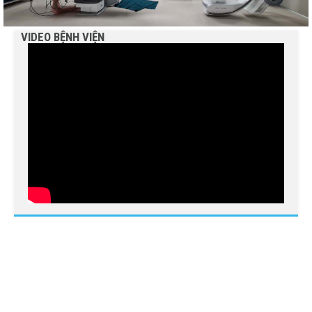
VIDEO BỆNH VIỆN
BỆNH VIỆN NGUYỄN ĐÌNH CHIỂU TIẾP TỤC TRIỂN
KHAI KỸ THUẬT CHUYÊN SÂU TRONG KHÁM, CHỮA
BỆNH
THÔNG BÁO MỜI CHÀO GIÁ
Bệnh viện Nguyễn Đình Chiểu hưởng ứng Ngày Thế