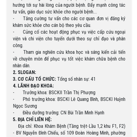
hướng tới sự hài lòng của người bệnh. Đẩy mạnh công tác
tư vấn, giáo dục sức khỏe cho người bệnh.…
-
Tăng cường tư vấn cho các cơ quan đơn vị đăng ký
khám sức khỏe cho cán bộ theo yêu cầu.
-
Củng cố các hoạt động phục vụ việc cấp cứu ngoại
viện và chi viện cho tuyến dưới theo sự chỉ đạo và phân
công.
-
Tham gia nghiên cứu khoa học và sáng kiến cải tiến
về chuyên môn để phục vụ tốt việc khám chữa bệnh cho
nhân dân.
2. SLOGAN:
3. CƠ CẤU TỔ CHỨC:
Tổng số nhân sự: 41
4. LÃNH ĐẠO KHOA:
-
Trưởng khoa: BSCKII Trần Thị Phượng
-
Phó trưởng khoa: BSCKI Lê Quang Bình, BSCKI Huỳnh
Ngọc Sương
-
Điều dưỡng trưởng: CN Bùi Trần Minh Hạnh
5. ĐỊA CHỈ LIÊN HỆ:
Địa chỉ: Khoa Khám Bệnh (Tầng trệt-Lầu 1,2 khu F1, F2)
- BV Nguyễn Đình Chiểu, số 109 Đoàn Hoàng Minh, phường