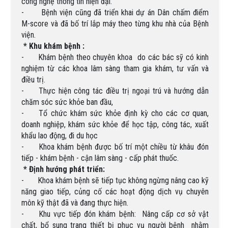
công nghệ thông tin hiện đại.
-
Bệnh viện cũng đã triển khai dự án Dân chấm điểm
M-score và đã bố trí lắp máy theo từng khu nhà của Bệnh
viện.
* Khu khám bệnh :
-
Khám bệnh theo chuyên khoa do các bác sỹ có kinh
nghiệm từ các khoa lâm sàng tham gia khám, tư vấn và
điều trị.
-
Thực hiện công tác điều trị ngoại trú và hướng dẫn
chăm sóc sức khỏe ban đầu,
-
Tổ chức khám sức khỏe định kỳ cho các cơ quan,
doanh nghiệp, khám sức khỏe để học tập, công tác, xuất
khẩu lao động, đi du học
-
Khoa khám bệnh được bố trí một chiều từ khâu đón
tiếp - khám bệnh - cận lâm sàng - cấp phát thuốc.
*
Định hướng phát triển:
-
Khoa khám bệnh sẽ tiếp tục không ngừng nâng cao kỹ
năng giao tiếp, củng cố các hoạt động dịch vụ chuyên
môn kỹ thật đã và đang thực hiện.
-
Khu vực tiếp đón khám bệnh: Nâng cấp cơ sở vật
chất, bổ sung trang thiết bị phục vụ người bệnh nhằm