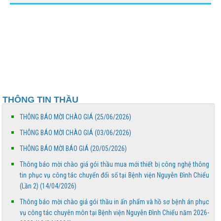
KHAI KỸ THUẬT CHUYÊN SÂU TRONG KHÁM, CHỮA
BỆNH
THÔNG BÁO MỜI CHÀO GIÁ
Bệnh viện Nguyễn Đình Chiểu hưởng ứng Ngày Thế
giới chống sa mạc hóa và hạn hán 17/6
THÔNG TIN THẦU
Báo cáo đánh giá chất lượng Bệnh viện Nguyễn Đình
Chiểu tháng 5 năm 2026
THÔNG BÁO MỜI CHÀO GIÁ (25/06/2026)
THÔNG BÁO MỜI CHÀO GIÁ (03/06/2026)
THÔNG BÁO MỜI CHÀO GIÁ
THÔNG BÁO MỜI BÁO GIÁ (20/05/2026)
Thông báo mời chào giá gói thầu mua mới thiết bị công nghệ thông
Truyền thông về phòng, chống tác hại của thuốc lá
tin phục vụ công tác chuyển đổi số tại Bệnh viện Nguyễn Đình Chiểu
(Lần 2) (14/04/2026)
Thông báo mời chào giá gói thầu in ấn phẩm và hồ sơ bệnh án phục
THÔNG BÁO MỜI BÁO GIÁ
vụ công tác chuyên môn tại Bệnh viện Nguyễn Đình Chiểu năm 2026-