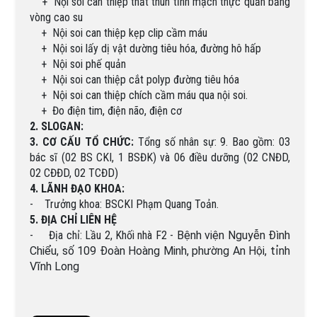
+
Nội soi can thiệp thắt thun tĩnh mạch thực quản bằng
vòng cao su
+
Nội soi can thiệp kẹp clip cầm máu
+
Nội soi lấy dị vật dường tiêu hóa, đường hô hấp
+
Nội soi phế quản
+
Nội soi can thiệp cắt polyp đường tiêu hóa
+
Nội soi can thiệp chích cầm máu qua nội soi.
+
Đo điện tim, điện não, điện cơ
2. SLOGAN:
3. CƠ CẤU TỔ CHỨC:
Tổng số nhân sự: 9. Bao gồm: 03
bác sĩ (02 BS CKI, 1 BSĐK) và 06 điều dưỡng (02 CNĐD,
02 CĐĐD, 02 TCĐD)
4. LÃNH ĐẠO KHOA:
- Trưởng khoa: BSCKI Phạm Quang Toản.
5. ĐỊA CHỈ LIÊN HỆ
- Địa chỉ: Lầu 2, Khối nhà F2 -
Bệnh viện Nguyễn Đình
Chiểu, số 109 Đoàn Hoàng Minh, phường An Hội, tỉnh
Vĩnh Long