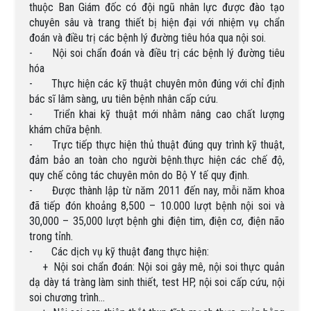
thuộc Ban Giám đốc có đội ngũ nhân lực được đào tạo
chuyên sâu và trang thiết bị hiện đại với nhiệm vụ chẩn
đoán và điều trị các bệnh lý đường tiêu hóa qua nội soi.
-
Nội soi chẩn đoán và điều trị các bệnh lý đường tiêu
hóa
-
Thực hiện các kỹ thuật chuyên môn đúng với chỉ định
bác sĩ lâm sàng, ưu tiên bệnh nhân cấp cứu.
-
Triển khai kỹ thuật mới nhằm nâng cao chất lượng
khám chữa bệnh.
-
Trực tiếp thực hiện thủ thuật đúng quy trình kỹ thuật,
đảm bảo an toàn cho người bệnh.thực hiện các chế độ,
quy chế công tác chuyên môn do Bộ Y tế quy định.
-
Được thành lập từ năm 2011 đến nay, mỗi năm khoa
đã tiếp đón khoảng 8,500 – 10.000 lượt bệnh nội soi và
30,000 – 35,000 lượt bệnh ghi điện tim, điện cơ, điện não
trong tỉnh.
-
Các dịch vụ kỹ thuật đang thực hiện:
+
Nội soi chẩn đoán: Nội soi gây mê, nội soi thực quản
dạ dày tá tràng làm sinh thiết, test HP, nội soi cấp cứu, nội
soi chương trình…