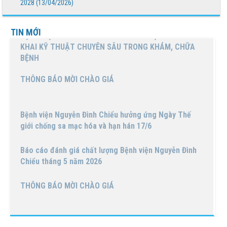
2028 (13/04/2026)
Bệnh viện Nguyễn Đình Chiểu tổ chức các hoạt động ý
TIN MỚI
nghĩa chào mừng Ngày Quốc tế Hộ sinh 5/5 và...
Báo cáo đánh giá chất lượng Bệnh viện Nguyễn Đình
Chiểu tháng 4 năm 2026
Bảng phân công trực - Tuần thứ 17, từ ngày
20/4/2026 đến 26/4/2026
Bảng phân công trực - Tuần thứ 18, từ ngày
27/4/2026 đến 03/4/2026
Thông báo mời chào giá gói thầu mua mới thiết bị
công nghệ thông tin phục vụ công tác chuyển đổi
số...
Thông báo mời chào giá gói thầu in ấn phẩm và hồ sơ
bệnh án phục vụ công tác chuyên môn tại Bệnh...