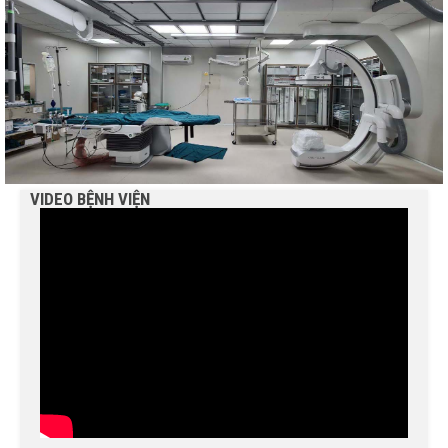
VIDEO BỆNH VIỆN
BỆNH VIỆN NGUYỄN ĐÌNH CHIỂU TIẾP TỤC TRIỂN