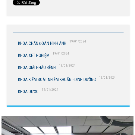
19/01/2024
KHOA CHẨN ĐOÁN HÌNH ẢNH
19/01/2024
KHOA XÉT NGHIỆM
19/01/2024
KHOA GIẢI PHẪU BỆNH
19/01/2024
KHOA KIỂM SOÁT NHIỄM KHUẨN - DINH DƯỠNG
19/01/2024
KHOA DƯỢC