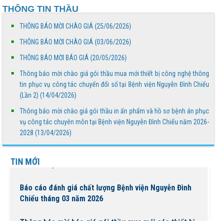
THÔNG TIN THẦU
công nghệ thông tin phục vụ công tác chuyển đổi
số...
THÔNG BÁO MỜI CHÀO GIÁ (25/06/2026)
Thông báo mời chào giá gói thầu in ấn phẩm và hồ sơ
THÔNG BÁO MỜI CHÀO GIÁ (03/06/2026)
bệnh án phục vụ công tác chuyên môn tại Bệnh...
THÔNG BÁO MỜI BÁO GIÁ (20/05/2026)
Thông báo mời chào giá gói thầu mua mới thiết bị công nghệ thông
BỆNH VIỆN NGUYỄN ĐÌNH CHIỂU TỔ CHỨC KHÁM
tin phục vụ công tác chuyển đổi số tại Bệnh viện Nguyễn Đình Chiểu
BỆNH VỀ NGUỒN NHÂN DỊP TẾT CHÔL CHNĂM
(Lần 2) (14/04/2026)
THMÂY NĂM 2026
Thông báo mời chào giá gói thầu in ấn phẩm và hồ sơ bệnh án phục
Ngày Người khuyết tật Việt Nam 18/4/2026: Thúc đẩy
vụ công tác chuyên môn tại Bệnh viện Nguyễn Đình Chiểu năm 2026-
quyền tham gia – Kiến tạo đột phá phát triển
2028 (13/04/2026)
Lịch trực bác sĩ phòng khám Tuần 16 (Từ 13/4 đến
TIN MỚI
19/4/2026)
Báo cáo đánh giá chất lượng Bệnh viện Nguyễn Đình
Chiểu tháng 03 năm 2026