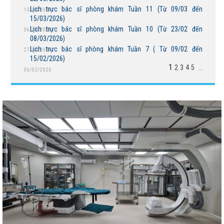
Lịch trực bác sĩ phòng khám Tuần 11 (Từ 09/03 đến
13/03/2026
15/03/2026)
Lịch trực bác sĩ phòng khám Tuần 10 (Từ 23/02 đến
06/03/2026
08/03/2026)
Lịch trực bác sĩ phòng khám Tuần 7 ( Từ 09/02 đến
27/02/2026
BỆNH VIỆN NGUYỄN ĐÌNH CHIỂU TIẾP TỤC TRIỂN
15/02/2026)
KHAI KỸ THUẬT CHUYÊN SÂU TRONG KHÁM, CHỮA
1
2
3
4
5
...
06/02/2026
BỆNH
THÔNG BÁO MỜI CHÀO GIÁ
Bệnh viện Nguyễn Đình Chiểu hưởng ứng Ngày Thế
giới chống sa mạc hóa và hạn hán 17/6
Báo cáo đánh giá chất lượng Bệnh viện Nguyễn Đình
Chiểu tháng 5 năm 2026
THÔNG BÁO MỜI CHÀO GIÁ