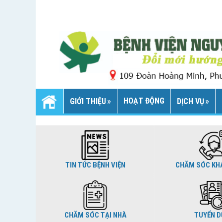
HOẠT ĐỘNG
GIỚI THIỆU
DỊCH VỤ
TIN TỨC BỆNH VIỆN
CHĂM SÓC KH
CHĂM SÓC TẠI NHÀ
TUYỂN 