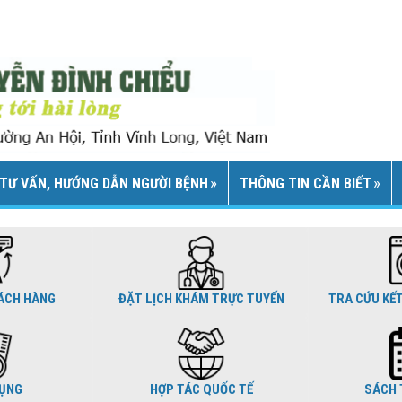
TƯ VẤN, HƯỚNG DẪN NGƯỜI BỆNH
THÔNG TIN CẦN BIẾT
ÁCH HÀNG
ĐẶT LỊCH KHÁM TRỰC TUYẾN
TRA CỨU KẾ
DỤNG
HỢP TÁC QUỐC TẾ
SÁCH 