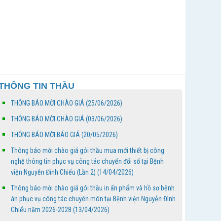
20/4/2026 đến 26/4/2026
Bảng phân công trực - Tuần thứ 18, từ ngày
27/4/2026 đến 03/4/2026
Thông báo mời chào giá gói thầu mua mới thiết
bị công nghệ thông tin phục vụ công tác chuyển
THÔNG TIN THẦU
đổi số...
THÔNG BÁO MỜI CHÀO GIÁ (25/06/2026)
Thông báo mời chào giá gói thầu in ấn phẩm và
hồ sơ bệnh án phục vụ công tác chuyên môn tại
THÔNG BÁO MỜI CHÀO GIÁ (03/06/2026)
Bệnh...
THÔNG BÁO MỜI BÁO GIÁ (20/05/2026)
BỆNH VIỆN NGUYỄN ĐÌNH CHIỂU TỔ CHỨC KHÁM
Thông báo mời chào giá gói thầu mua mới thiết bị công
BỆNH VỀ NGUỒN NHÂN DỊP TẾT CHÔL CHNĂM
nghệ thông tin phục vụ công tác chuyển đổi số tại Bệnh
THMÂY NĂM 2026
viện Nguyễn Đình Chiểu (Lần 2) (14/04/2026)
Thông báo mời chào giá gói thầu in ấn phẩm và hồ sơ bệnh
Ngày Người khuyết tật Việt Nam 18/4/2026: Thúc
án phục vụ công tác chuyên môn tại Bệnh viện Nguyễn Đình
đẩy quyền tham gia – Kiến tạo đột phá phát triển
Chiểu năm 2026-2028 (13/04/2026)