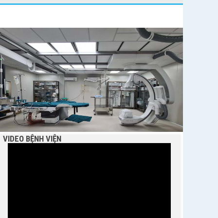
BỆNH VIỆN NGUYỄN ĐÌNH CHIỂU TIẾP TỤC TRIỂN
KHAI KỸ THUẬT CHUYÊN SÂU TRONG KHÁM,
CHỮA BỆNH
VIDEO BỆNH VIỆN
THÔNG BÁO MỜI CHÀO GIÁ
Bệnh viện Nguyễn Đình Chiểu hưởng ứng Ngày
Thế giới chống sa mạc hóa và hạn hán 17/6