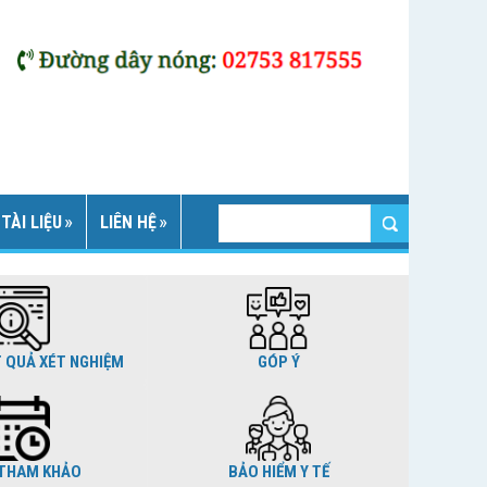
TÀI LIỆU
LIÊN HỆ
T QUẢ XÉT NGHIỆM
GÓP Ý
THAM KHẢO
BẢO HIỂM Y TẾ