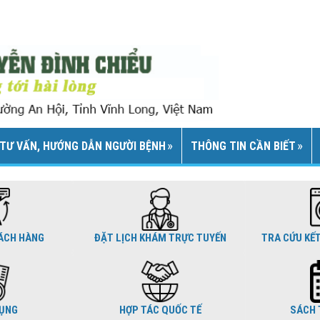
TƯ VẤN, HƯỚNG DẪN NGƯỜI BỆNH
THÔNG TIN CẦN BIẾT
ÁCH HÀNG
ĐẶT LỊCH KHÁM TRỰC TUYẾN
TRA CỨU KẾ
DỤNG
HỢP TÁC QUỐC TẾ
SÁCH 