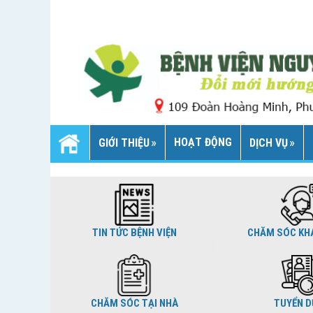
HOẠT ĐỘNG
GIỚI THIỆU
DỊCH VỤ
TIN TỨC BỆNH VIỆN
CHĂM SÓC KH
CHĂM SÓC TẠI NHÀ
TUYỂN 