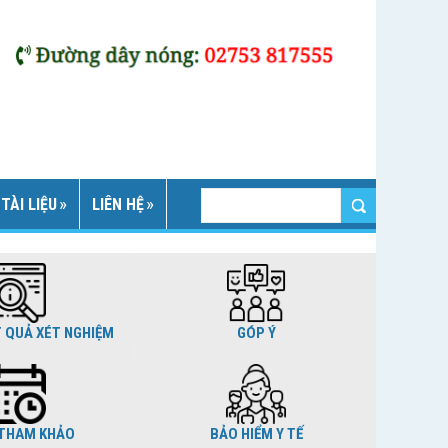
TÀI LIỆU
LIÊN HỆ
T QUẢ XÉT NGHIỆM
GÓP Ý
THAM KHẢO
BẢO HIỂM Y TẾ