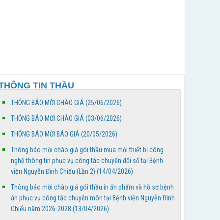
20/4/2026 đến 26/4/2026
Bảng phân công trực - Tuần thứ 18, từ ngày
27/4/2026 đến 03/4/2026
Thông báo mời chào giá gói thầu mua mới thiết
bị công nghệ thông tin phục vụ công tác chuyển
THÔNG TIN THẦU
đổi số...
THÔNG BÁO MỜI CHÀO GIÁ (25/06/2026)
Thông báo mời chào giá gói thầu in ấn phẩm và
hồ sơ bệnh án phục vụ công tác chuyên môn tại
THÔNG BÁO MỜI CHÀO GIÁ (03/06/2026)
Bệnh...
THÔNG BÁO MỜI BÁO GIÁ (20/05/2026)
BỆNH VIỆN NGUYỄN ĐÌNH CHIỂU TỔ CHỨC KHÁM
Thông báo mời chào giá gói thầu mua mới thiết bị công
BỆNH VỀ NGUỒN NHÂN DỊP TẾT CHÔL CHNĂM
nghệ thông tin phục vụ công tác chuyển đổi số tại Bệnh
THMÂY NĂM 2026
viện Nguyễn Đình Chiểu (Lần 2) (14/04/2026)
Thông báo mời chào giá gói thầu in ấn phẩm và hồ sơ bệnh
Ngày Người khuyết tật Việt Nam 18/4/2026: Thúc
án phục vụ công tác chuyên môn tại Bệnh viện Nguyễn Đình
đẩy quyền tham gia – Kiến tạo đột phá phát triển
Chiểu năm 2026-2028 (13/04/2026)