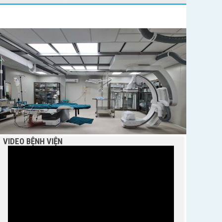
BỆNH VIỆN NGUYỄN ĐÌNH CHIỂU TIẾP TỤC TRIỂN
KHAI KỸ THUẬT CHUYÊN SÂU TRONG KHÁM,
CHỮA BỆNH
VIDEO BỆNH VIỆN
THÔNG BÁO MỜI CHÀO GIÁ
Bệnh viện Nguyễn Đình Chiểu hưởng ứng Ngày
Thế giới chống sa mạc hóa và hạn hán 17/6