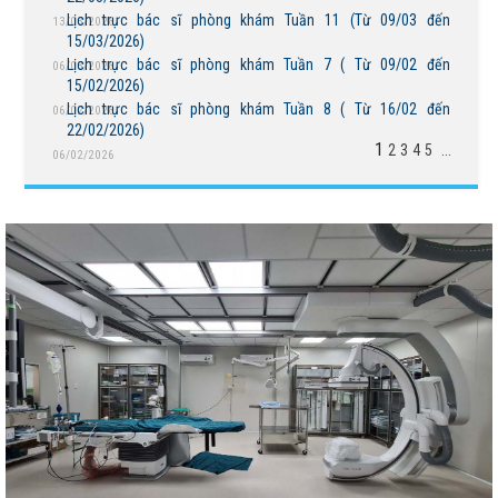
Lịch trực bác sĩ phòng khám Tuần 11 (Từ 09/03 đến
13/03/2026
15/03/2026)
Lịch trực bác sĩ phòng khám Tuần 7 ( Từ 09/02 đến
06/03/2026
15/02/2026)
Lịch trực bác sĩ phòng khám Tuần 8 ( Từ 16/02 đến
06/02/2026
BỆNH VIỆN NGUYỄN ĐÌNH CHIỂU TIẾP TỤC TRIỂN
22/02/2026)
KHAI KỸ THUẬT CHUYÊN SÂU TRONG KHÁM, CHỮA
1
2
3
4
5
...
06/02/2026
BỆNH
THÔNG BÁO MỜI CHÀO GIÁ
Bệnh viện Nguyễn Đình Chiểu hưởng ứng Ngày Thế
giới chống sa mạc hóa và hạn hán 17/6
Báo cáo đánh giá chất lượng Bệnh viện Nguyễn Đình
Chiểu tháng 5 năm 2026
THÔNG BÁO MỜI CHÀO GIÁ