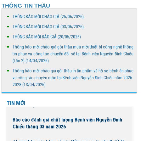
THÔNG TIN THẦU
công nghệ thông tin phục vụ công tác chuyển đổi
số...
THÔNG BÁO MỜI CHÀO GIÁ (25/06/2026)
Thông báo mời chào giá gói thầu in ấn phẩm và hồ sơ
THÔNG BÁO MỜI CHÀO GIÁ (03/06/2026)
bệnh án phục vụ công tác chuyên môn tại Bệnh...
THÔNG BÁO MỜI BÁO GIÁ (20/05/2026)
Thông báo mời chào giá gói thầu mua mới thiết bị công nghệ thông
BỆNH VIỆN NGUYỄN ĐÌNH CHIỂU TỔ CHỨC KHÁM
tin phục vụ công tác chuyển đổi số tại Bệnh viện Nguyễn Đình Chiểu
BỆNH VỀ NGUỒN NHÂN DỊP TẾT CHÔL CHNĂM
(Lần 2) (14/04/2026)
THMÂY NĂM 2026
Thông báo mời chào giá gói thầu in ấn phẩm và hồ sơ bệnh án phục
Ngày Người khuyết tật Việt Nam 18/4/2026: Thúc đẩy
vụ công tác chuyên môn tại Bệnh viện Nguyễn Đình Chiểu năm 2026-
quyền tham gia – Kiến tạo đột phá phát triển
2028 (13/04/2026)
Lịch trực bác sĩ phòng khám Tuần 16 (Từ 13/4 đến
TIN MỚI
19/4/2026)
Báo cáo đánh giá chất lượng Bệnh viện Nguyễn Đình
Chiểu tháng 03 năm 2026