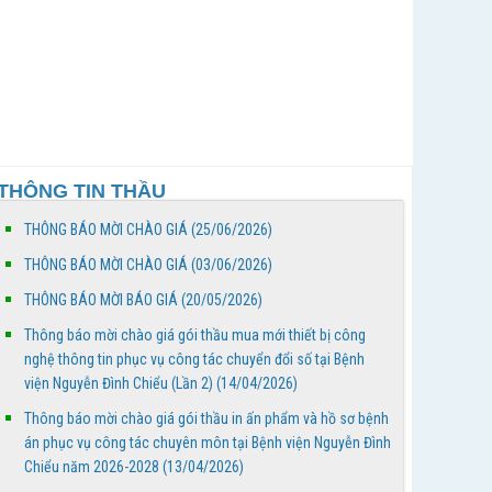
20/4/2026 đến 26/4/2026
Bảng phân công trực - Tuần thứ 18, từ ngày
27/4/2026 đến 03/4/2026
Thông báo mời chào giá gói thầu mua mới thiết
bị công nghệ thông tin phục vụ công tác chuyển
THÔNG TIN THẦU
đổi số...
THÔNG BÁO MỜI CHÀO GIÁ (25/06/2026)
Thông báo mời chào giá gói thầu in ấn phẩm và
hồ sơ bệnh án phục vụ công tác chuyên môn tại
THÔNG BÁO MỜI CHÀO GIÁ (03/06/2026)
Bệnh...
THÔNG BÁO MỜI BÁO GIÁ (20/05/2026)
BỆNH VIỆN NGUYỄN ĐÌNH CHIỂU TỔ CHỨC KHÁM
Thông báo mời chào giá gói thầu mua mới thiết bị công
BỆNH VỀ NGUỒN NHÂN DỊP TẾT CHÔL CHNĂM
nghệ thông tin phục vụ công tác chuyển đổi số tại Bệnh
THMÂY NĂM 2026
viện Nguyễn Đình Chiểu (Lần 2) (14/04/2026)
Thông báo mời chào giá gói thầu in ấn phẩm và hồ sơ bệnh
Ngày Người khuyết tật Việt Nam 18/4/2026: Thúc
án phục vụ công tác chuyên môn tại Bệnh viện Nguyễn Đình
đẩy quyền tham gia – Kiến tạo đột phá phát triển
Chiểu năm 2026-2028 (13/04/2026)