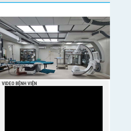
BỆNH VIỆN NGUYỄN ĐÌNH CHIỂU TIẾP TỤC TRIỂN
KHAI KỸ THUẬT CHUYÊN SÂU TRONG KHÁM,
CHỮA BỆNH
VIDEO BỆNH VIỆN
THÔNG BÁO MỜI CHÀO GIÁ
Bệnh viện Nguyễn Đình Chiểu hưởng ứng Ngày
Thế giới chống sa mạc hóa và hạn hán 17/6