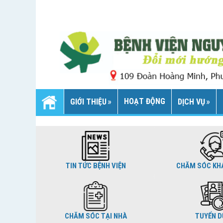
HOẠT ĐỘNG
GIỚI THIỆU
DỊCH VỤ
TIN TỨC BỆNH VIỆN
CHĂM SÓC KH
CHĂM SÓC TẠI NHÀ
TUYỂN 