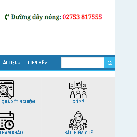
TÀI LIỆU
LIÊN HỆ
T QUẢ XÉT NGHIỆM
GÓP Ý
THAM KHẢO
BẢO HIỂM Y TẾ