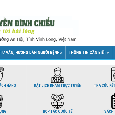
TƯ VẤN, HƯỚNG DẪN NGƯỜI BỆNH
THÔNG TIN CẦN BIẾT
ÁCH HÀNG
ĐẶT LỊCH KHÁM TRỰC TUYẾN
TRA CỨU KẾ
DỤNG
HỢP TÁC QUỐC TẾ
SÁCH 