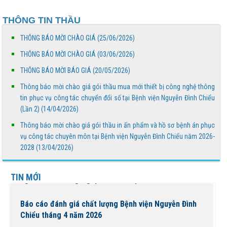
giới chống sa mạc hóa và hạn hán 17/6
THÔNG TIN THẦU
Báo cáo đánh giá chất lượng Bệnh viện Nguyễn Đình
Chiểu tháng 5 năm 2026
THÔNG BÁO MỜI CHÀO GIÁ (25/06/2026)
THÔNG BÁO MỜI CHÀO GIÁ (03/06/2026)
THÔNG BÁO MỜI CHÀO GIÁ
THÔNG BÁO MỜI BÁO GIÁ (20/05/2026)
Thông báo mời chào giá gói thầu mua mới thiết bị công nghệ thông
Truyền thông về phòng, chống tác hại của thuốc lá
tin phục vụ công tác chuyển đổi số tại Bệnh viện Nguyễn Đình Chiểu
(Lần 2) (14/04/2026)
Thông báo mời chào giá gói thầu in ấn phẩm và hồ sơ bệnh án phục
THÔNG BÁO MỜI BÁO GIÁ
vụ công tác chuyên môn tại Bệnh viện Nguyễn Đình Chiểu năm 2026-
2028 (13/04/2026)
Bệnh viện Nguyễn Đình Chiểu tổ chức các hoạt động ý
TIN MỚI
nghĩa chào mừng Ngày Quốc tế Hộ sinh 5/5 và...
Báo cáo đánh giá chất lượng Bệnh viện Nguyễn Đình
Chiểu tháng 4 năm 2026