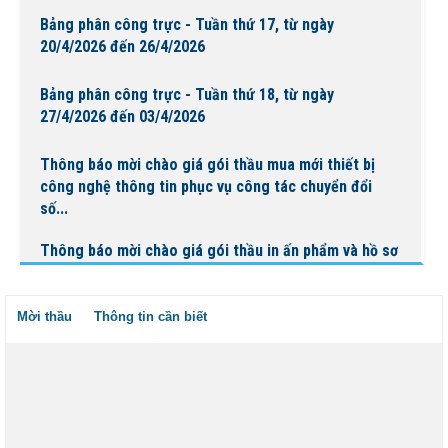
Bảng phân công trực - Tuần thứ 17, từ ngày
20/4/2026 đến 26/4/2026
Bảng phân công trực - Tuần thứ 18, từ ngày
27/4/2026 đến 03/4/2026
Thông báo mời chào giá gói thầu mua mới thiết bị
công nghệ thông tin phục vụ công tác chuyển đổi
số...
Thông báo mời chào giá gói thầu in ấn phẩm và hồ sơ
bệnh án phục vụ công tác chuyên môn tại Bệnh...
Mời thầu
Thông tin cần biết
BỆNH VIỆN NGUYỄN ĐÌNH CHIỂU TỔ CHỨC KHÁM
BỆNH VỀ NGUỒN NHÂN DỊP TẾT CHÔL CHNĂM
THMÂY NĂM 2026
Ngày Người khuyết tật Việt Nam 18/4/2026: Thúc đẩy
quyền tham gia – Kiến tạo đột phá phát triển