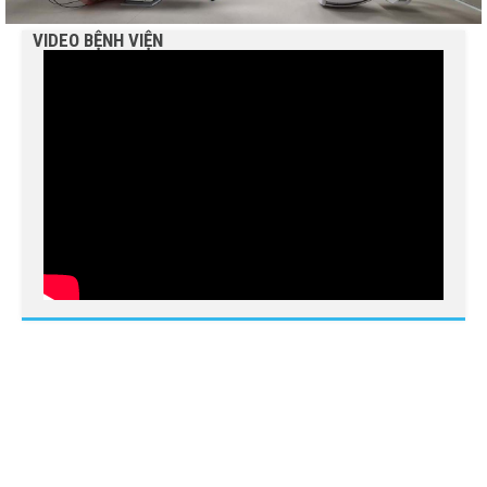
VIDEO BỆNH VIỆN
BỆNH VIỆN NGUYỄN ĐÌNH CHIỂU TIẾP TỤC TRIỂN
KHAI KỸ THUẬT CHUYÊN SÂU TRONG KHÁM, CHỮA
BỆNH
THÔNG BÁO MỜI CHÀO GIÁ
Bệnh viện Nguyễn Đình Chiểu hưởng ứng Ngày Thế