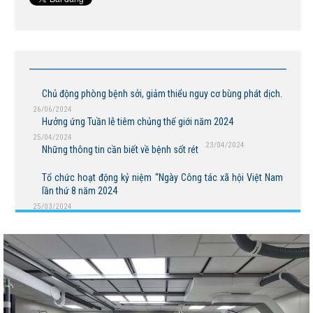
Chủ động phòng bệnh sởi, giảm thiểu nguy cơ bùng phát dịch.
26/06/2024
Hưởng ứng Tuần lễ tiêm chủng thế giới năm 2024
25/04/2024
23/04/2024
Những thông tin cần biết về bệnh sốt rét
BỆNH VIỆN NGUYỄN ĐÌNH CHIỂU TIẾP TỤC TRIỂN
Tổ chức hoạt động kỷ niệm “Ngày Công tác xã hội Việt Nam
KHAI KỸ THUẬT CHUYÊN SÂU TRONG KHÁM, CHỮA
lần thứ 8 năm 2024
BỆNH
25/03/2024
THÔNG BÁO MỜI CHÀO GIÁ
Bệnh viện Nguyễn Đình Chiểu hưởng ứng Ngày Thế
giới chống sa mạc hóa và hạn hán 17/6