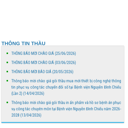
20/4/2026 đến 26/4/2026
Bảng phân công trực - Tuần thứ 18, từ ngày
27/4/2026 đến 03/4/2026
Thông báo mời chào giá gói thầu mua mới thiết bị
THÔNG TIN THẦU
công nghệ thông tin phục vụ công tác chuyển đổi
số...
THÔNG BÁO MỜI CHÀO GIÁ (25/06/2026)
Thông báo mời chào giá gói thầu in ấn phẩm và hồ sơ
THÔNG BÁO MỜI CHÀO GIÁ (03/06/2026)
bệnh án phục vụ công tác chuyên môn tại Bệnh...
THÔNG BÁO MỜI BÁO GIÁ (20/05/2026)
Thông báo mời chào giá gói thầu mua mới thiết bị công nghệ thông
BỆNH VIỆN NGUYỄN ĐÌNH CHIỂU TỔ CHỨC KHÁM
tin phục vụ công tác chuyển đổi số tại Bệnh viện Nguyễn Đình Chiểu
BỆNH VỀ NGUỒN NHÂN DỊP TẾT CHÔL CHNĂM
(Lần 2) (14/04/2026)
THMÂY NĂM 2026
Thông báo mời chào giá gói thầu in ấn phẩm và hồ sơ bệnh án phục
Ngày Người khuyết tật Việt Nam 18/4/2026: Thúc đẩy
vụ công tác chuyên môn tại Bệnh viện Nguyễn Đình Chiểu năm 2026-
quyền tham gia – Kiến tạo đột phá phát triển
2028 (13/04/2026)
Lịch trực bác sĩ phòng khám Tuần 16 (Từ 13/4 đến