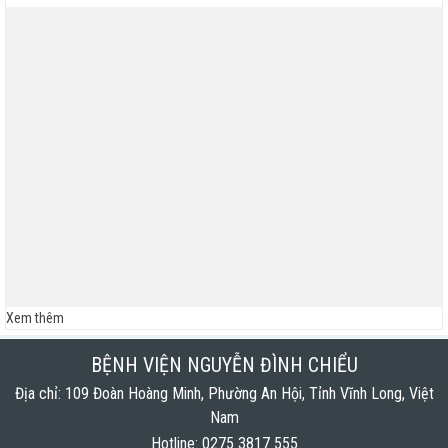
Lịch trực bác sĩ phòng khám Tuần 12 (Từ 16/03 đến
22/03/2026)
Lịch trực bác sĩ phòng khám Tuần 12 ( Từ 16/03 đến
22/03/2026)
Xem thêm
BỆNH VIỆN NGUYỄN ĐÌNH CHIỂU
Địa chỉ: 109 Đoàn Hoàng Minh, Phường An Hội, Tỉnh Vĩnh Long, Việt
Nam
Hotline: 0275 3817 555