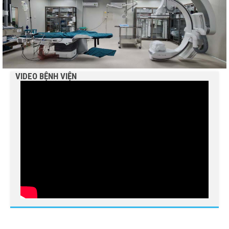
Báo cáo đánh giá chất lượng Bệnh viện Nguyễn Đình
Chiểu tháng 5 năm 2026
THÔNG BÁO MỜI CHÀO GIÁ
VIDEO BỆNH VIỆN
Truyền thông về phòng, chống tác hại của thuốc lá
THÔNG BÁO MỜI BÁO GIÁ
Bệnh viện Nguyễn Đình Chiểu tổ chức các hoạt động ý
nghĩa chào mừng Ngày Quốc tế Hộ sinh 5/5 và...
Báo cáo đánh giá chất lượng Bệnh viện Nguyễn Đình
Chiểu tháng 4 năm 2026
Bảng phân công trực - Tuần thứ 17, từ ngày