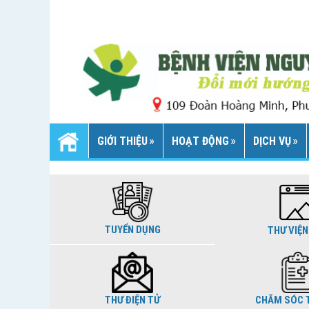
GIỚI THIỆU
HOẠT ĐỘNG
DỊCH VỤ
TUYỂN DỤNG
THƯ VIỆN
THƯ ĐIỆN TỬ
CHĂM SÓC T