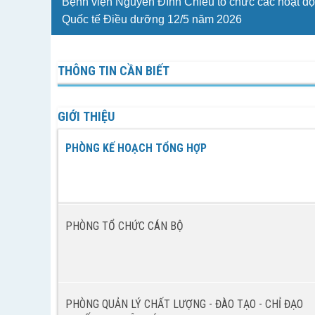
Bệnh viện Nguyễn Đình Chiểu tổ chức các hoạt đ
Quốc tế Điều dưỡng 12/5 năm 2026
THÔNG TIN CẦN BIẾT
GIỚI THIỆU
PHÒNG KẾ HOẠCH TỔNG HỢP
PHÒNG TỔ CHỨC CÁN BỘ
PHÒNG QUẢN LÝ CHẤT LƯỢNG - ĐÀO TẠO - CHỈ ĐẠO