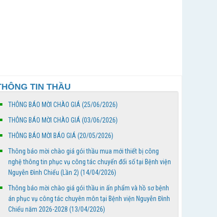
Bảng phân công trực - Tuần thứ 17, từ ngày
20/4/2026 đến 26/4/2026
Bảng phân công trực - Tuần thứ 18, từ ngày
27/4/2026 đến 03/4/2026
THÔNG TIN THẦU
Thông báo mời chào giá gói thầu mua mới thiết bị
công nghệ thông tin phục vụ công tác chuyển đổi
THÔNG BÁO MỜI CHÀO GIÁ (25/06/2026)
số...
THÔNG BÁO MỜI CHÀO GIÁ (03/06/2026)
Thông báo mời chào giá gói thầu in ấn phẩm và hồ
THÔNG BÁO MỜI BÁO GIÁ (20/05/2026)
sơ bệnh án phục vụ công tác chuyên môn tại Bệnh...
Thông báo mời chào giá gói thầu mua mới thiết bị công
nghệ thông tin phục vụ công tác chuyển đổi số tại Bệnh viện
BỆNH VIỆN NGUYỄN ĐÌNH CHIỂU TỔ CHỨC KHÁM
Nguyễn Đình Chiểu (Lần 2) (14/04/2026)
BỆNH VỀ NGUỒN NHÂN DỊP TẾT CHÔL CHNĂM
Thông báo mời chào giá gói thầu in ấn phẩm và hồ sơ bệnh
THMÂY NĂM 2026
án phục vụ công tác chuyên môn tại Bệnh viện Nguyễn Đình
Sáng ngày 11/4/2026, Nhân dịp Tết Chôl Chnăm Thmây năm
2026 của đồng bào dân tộc Khmer, Bệnh viện Nguyễn Đình
Chiểu năm 2026-2028 (13/04/2026)