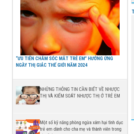
“ƯU TIÊN CHĂM SÓC MẮT TRẺ EM” HƯỞNG ỨNG
NGÀY THỊ GIÁC THẾ GIỚI NĂM 2024
NHỮNG THÔNG TIN CẦN BIẾT VỀ NHƯỢC
THỊ VÀ KIỂM SOÁT NHƯỢC THỊ Ở TRẺ EM
Một số kỹ năng phòng ngừa xâm hại tình dục
trẻ em dành cho cha mẹ và thành viên trong