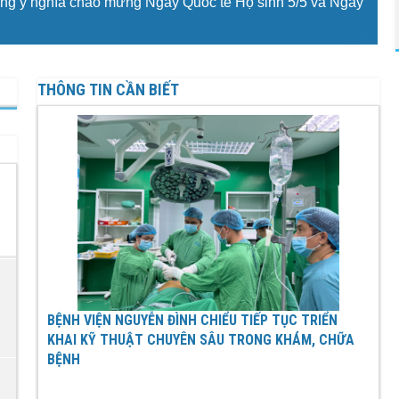
ộng ý nghĩa chào mừng Ngày Quốc tế Hộ sinh 5/5 và Ngày
THÔNG TIN CẦN BIẾT
BỆNH VIỆN NGUYỄN ĐÌNH CHIỂU TIẾP TỤC TRIỂN
KHAI KỸ THUẬT CHUYÊN SÂU TRONG KHÁM, CHỮA
BỆNH