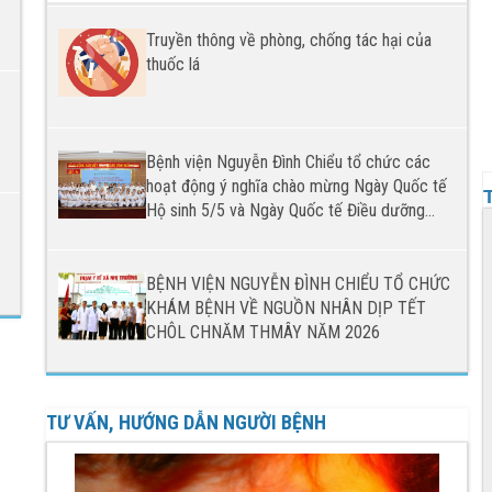
Truyền thông về phòng, chống tác hại của
thuốc lá
Bệnh viện Nguyễn Đình Chiểu tổ chức các
hoạt động ý nghĩa chào mừng Ngày Quốc tế
Hộ sinh 5/5 và Ngày Quốc tế Điều dưỡng
12/5 năm 2026
BỆNH VIỆN NGUYỄN ĐÌNH CHIỂU TỔ CHỨC
KHÁM BỆNH VỀ NGUỒN NHÂN DỊP TẾT
CHÔL CHNĂM THMÂY NĂM 2026
TƯ VẤN, HƯỚNG DẪN NGƯỜI BỆNH