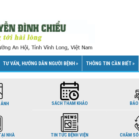
TƯ VẤN, HƯỚNG DẪN NGƯỜI BỆNH
THÔNG TIN CẦN BIẾT
SÁCH THAM KHẢO
BẢO 
 ẢNH
ẠI NHÀ
TIN TỨC BỆNH VIỆN
CHĂM SÓ