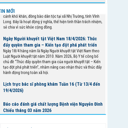
Chiểu đã tổ chức chương trình khám bệnh, cấp phát thuốc
miễn phí và tặng quà cho gia đình chính sách, người có hoàn
TIN MỚI
cảnh khó khăn, đồng bào dân tộc tại xã Nhị Trường, tỉnh Vĩnh
Long. Đây là hoạt động ý nghĩa, thể hiện tinh thần trách nhiệm,
sẻ chia vì sức khỏe cộng đồng.
Ngày Người khuyết tật Việt Nam 18/4/2026: Thúc
đẩy quyền tham gia – Kiến tạo đột phá phát triển
Ngày 18/4 hằng năm là Ngày Người khuyết tật Việt Nam theo
Luật Người khuyết tật năm 2010. Năm 2026, Bộ Y tế công bố
chủ đề “Thúc đẩy quyền tham gia của người khuyết tật – Kiến
tạo đột phá phát triển”, nhằm nâng cao nhận thức và thúc đẩy
hành động trong toàn xã hội.
Lịch trực bác sĩ phòng khám Tuần 16 (Từ 13/4 đến
19/4/2026)
Báo cáo đánh giá chất lượng Bệnh viện Nguyễn Đình
Chiểu tháng 03 năm 2026
Thông báo mời báo giá gói thầu mua mới các thiết
bị công nghệ thông tin phục vụ công tác thực hiện...